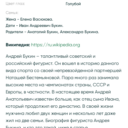
Цвет глаз:
Голубой
Семья:
Жена - Елена Васюкова.
Дети - Иван Андреевич Букин.
Родители - Анатолий Букин, Александра Букина.
Википедия:
https://ru.wikipedia.org/wiki/Букин,_Андрей
Андрей Букин – талантливый советский и
российский фигурист. Он вошел в историю данного
вида спорта со своей непревзойденной партнершей
Наташей Бестемьяновой. Пара много раз занимала
высокие места на чемпионатах страны, СССР и
Европы, в частности. В настоящее время Андрей
Анатольевич известен больше, как отец сына Ивана,
который продолжил его династию. В своей жизни
мужчина любил двух женщин и несколько лет даже
жил на две семьи. Биография фигуриста Андрея
Букина, и кто это такой, ниже в статье.