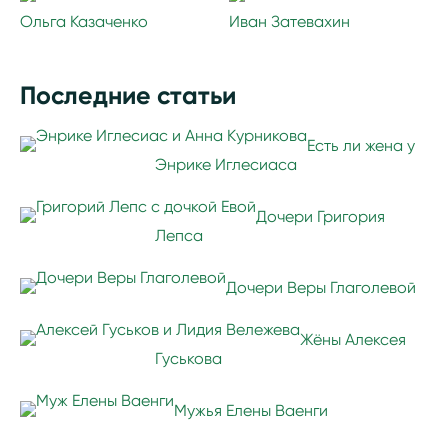
Ольга Казаченко
Иван Затевахин
Последние статьи
Есть ли жена у
Энрике Иглесиаса
Дочери Григория
Лепса
Дочери Веры Глаголевой
Жёны Алексея
Гуськова
Мужья Елены Ваенги