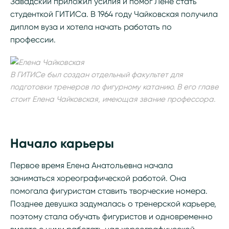
Завадский приложил усилия и помог Лене стать
студенткой ГИТИСа. В 1964 году Чайковская получила
диплом вуза и хотела начать работать по
профессии.
В ГИТИСе был создан отдельный факультет для
подготовки тренеров по фигурному катанию. В его главе
стоит Елена Чайковская, имеющая звание профессора.
Начало карьеры
Первое время Елена Анатольевна начала
заниматься хореографической работой. Она
помогала фигуристам ставить творческие номера.
Позднее девушка задумалась о тренерской карьере,
поэтому стала обучать фигуристов и одновременно