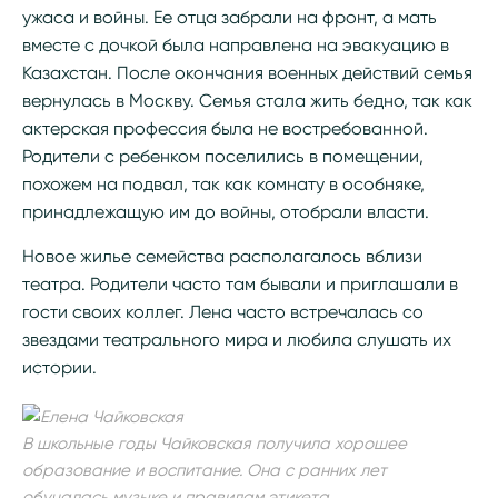
ужаса и войны. Ее отца забрали на фронт, а мать
вместе с дочкой была направлена на эвакуацию в
Казахстан. После окончания военных действий семья
вернулась в Москву. Семья стала жить бедно, так как
актерская профессия была не востребованной.
Родители с ребенком поселились в помещении,
похожем на подвал, так как комнату в особняке,
принадлежащую им до войны, отобрали власти.
Новое жилье семейства располагалось вблизи
театра. Родители часто там бывали и приглашали в
гости своих коллег. Лена часто встречалась со
звездами театрального мира и любила слушать их
истории.
В школьные годы Чайковская получила хорошее
образование и воспитание. Она с ранних лет
обучалась музыке и правилам этикета.