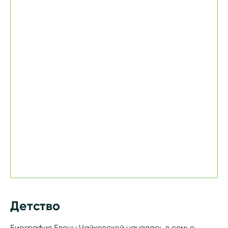
Детство
Биография Елены Чайковской началась в семье