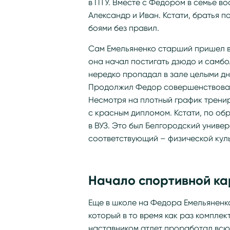
в ПТУ. Вместе с Федором в семье в
Александр и Иван. Кстати, братья 
боями без правил.
Сам Емельяненко старший пришел в 
она начал постигать дзюдо и самбо
нередко пропадал в зале целыми дн
Продолжил Федор совершенствовать
Несмотря на плотный график трени
с красным дипломом. Кстати, по об
в ВУЗ. Это был Белгородский униве
соответствующий – физической куль
Начало спортивной к
Еще в школе на Федора Емельяненк
который в то время как раз комплек
наставником атлет проработал всю 