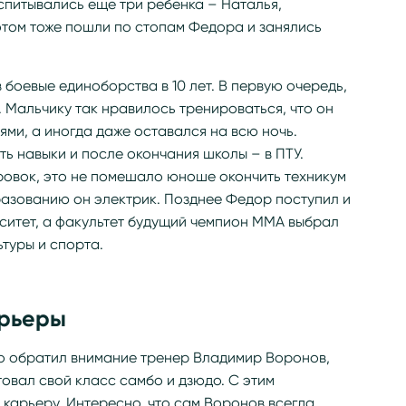
оспитывались еще три ребенка – Наталья,
потом тоже пошли по стопам Федора и занялись
боевые единоборства в 10 лет. В первую очередь,
. Мальчику так нравилось тренироваться, что он
ями, а иногда даже оставался на всю ночь.
 навыки и после окончания школы – в ПТУ.
ровок, это не помешало юноше окончить техникум
разованию он электрик. Позднее Федор поступил и
рситет, а факультет будущий чемпион ММА выбрал
туры и спорта.
арьеры
о обратил внимание тренер Владимир Воронов,
товал свой класс самбо и дзюдо. С этим
карьеру. Интересно, что сам Воронов всегда