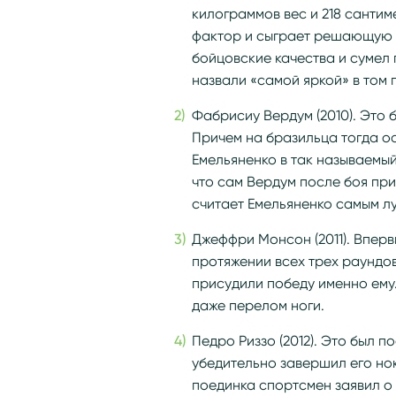
килограммов вес и 218 сантим
фактор и сыграет решающую 
бойцовские качества и сумел
назвали «самой яркой» в том г
Фабрисиу Вердум (2010). Это
Причем на бразильца тогда ос
Емельяненко в так называемый
что сам Вердум после боя при
считает Емельяненко самым л
Джеффри Монсон (2011). Вперв
протяжении всех трех раундов
присудили победу именно ему
даже перелом ноги.
Педро Риззо (2012). Это был 
убедительно завершил его но
поединка спортсмен заявил о