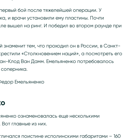
 первый бой после тяжелейшей операции. У
а, и врачи установили ему плаcтины. Почти
ле вышел на ринг. И победил во втором раунде при
й знаменит тем, что проходил он в России, в Санкт-
крестили «Столкновением наций», а посмотреть его
ан-Клод Ван Дамм. Емельяненко потребовалось
ь соперника.
ко
яненко ознаменовалась еще несколькими
Вот главные из них.
отличался поистине исполинскими габаритами – 160