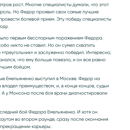
етров рост. Многие специалисты думали, что этот
роль. Но Федор проявил свои самые лучшие
 провести болевой прием. Эту победу специалисты
оду.
 было первым бесспорным поражением Федора.
обо никто не ставил. Но он сумел схватить
 «треугольник» и заслуженно победил. Интересно,
знался, что ему больше повезло, и он все равно
учшим бойцом.
ые Емельяненко выступил в Москве. Федор на
 владел преимуществом, и, в конце концов, судьи
. А у Монсона после боя врачи диагностировали
последний бой Федора Емельяненко. И хотя он
каутом во втором раунде, сразу после окончания
 прекращении карьеры.