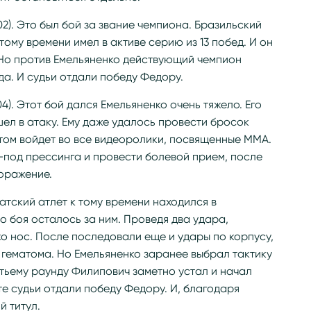
2). Это был бой за звание чемпиона. Бразильский
тому времени имел в активе серию из 13 побед. И он
Но против Емельяненко действующий чемпион
а. И судьи отдали победу Федору.
4). Этот бой дался Емельяненко очень тяжело. Его
ел в атаку. Ему даже удалось провести бросок
том войдет во все видеоролики, посвященные ММА.
-под прессинга и провести болевой прием, после
оражение.
атский атлет к тому времени находился в
 боя осталось за ним. Проведя два удара,
о нос. После последовали еще и удары по корпусу,
гематома. Но Емельяненко заранее выбрал тактику
тьему раунду Филипович заметно устал и начал
те судьи отдали победу Федору. И, благодаря
й титул.