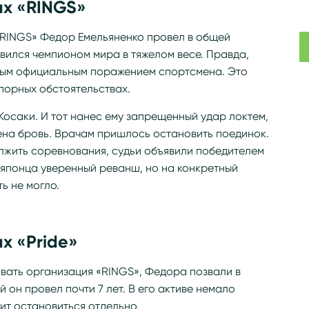
ах «RINGS»
«RINGS» Федор Емельяненко провел в общей
овился чемпионом мира в тяжелом весе. Правда,
рвым официальным поражением спортсмена. Это
спорных обстоятельствах.
Косаки. И тот нанес ему запрещенный удар локтем,
ена бровь. Врачам пришлось остановить поединок.
олжить соревнования, судьи объявили победителем
 японца уверенный реванш, но на конкретный
ь не могло.
х «Pride»
вать организация «RINGS», Федора позвали в
й он провел почти 7 лет. В его активе немало
ит остановиться отдельно.