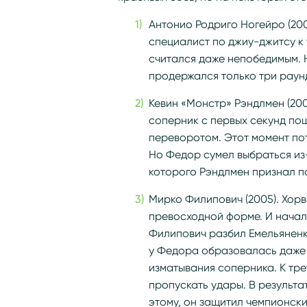
Антонио Родриго Ногейро (200
специалист по джиу-джитсу к 
считался даже непобедимым. 
продержался только три раунд
Кевин «Монстр» Рэндлмен (200
соперник с первых секунд пош
переворотом. Этот момент по
Но Федор сумел выбраться из
которого Рэндлмен признал п
Мирко Филипович (2005). Хорв
превосходной форме. И начало
Филипович разбил Емельяненк
у Федора образовалась даже 
изматывания соперника. К тре
пропускать удары. В результа
этому, он защитил чемпионски