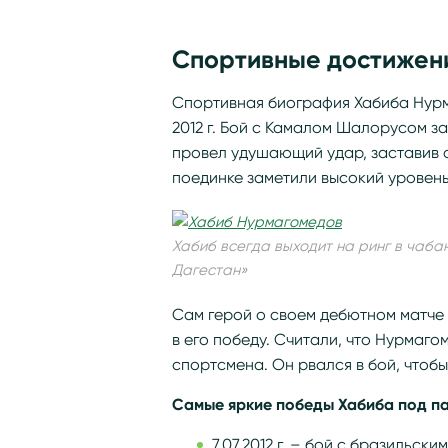
Спортивные достижен
Спортивная биография Хабиба Нурм
2012 г. Бой с Камалом Шалорусом з
провел удушающий удар, заставив 
поединке заметили высокий уровень
Хабиб всегда выходит на ринг в чаб
Дагестан»
Сам герой о своем дебютном матче 
в его победу. Считали, что Нурмаго
спортсмена. Он рвался в бой, чтобы
Самые яркие победы Хабиба под п
7.07.2012 г. – бой с бразильск