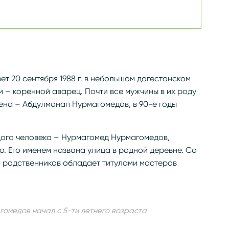
т 20 сентября 1988 г. в небольшом дагестанском
 – коренной аварец. Почти все мужчины в их роду
ена – Абдулманап Нурмагомедов, в 90-е годы
дого человека – Нурмагомед Нурмагомедов,
. Его именем названа улица в родной деревне. Со
 родственников обладает титулами мастеров
омедов начал с 5-ти летнего возраста