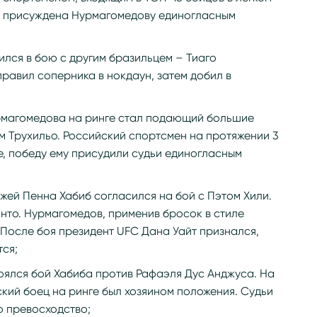
да присуждена Нурмагомедову единогласным
азился в бою с другим бразильцем – Тиаго
равил соперника в нокдаун, затем добил в
Нурмагомедова на ринге стал подающий большие
 Трухильо. Российский спортсмен на протяжении 3
, победу ему присудили судьи единогласным
и Джей Пенна Хабиб согласился на бой с Пэтом Хили.
нто. Нурмагомедов, применив бросок в стиле
 После боя президент UFC Дана Уайт признался,
тся;
стоялся бой Хабиба против Рафаэля Дус Анджуса. На
кий боец на ринге был хозяином положения. Судьи
о превосходство;