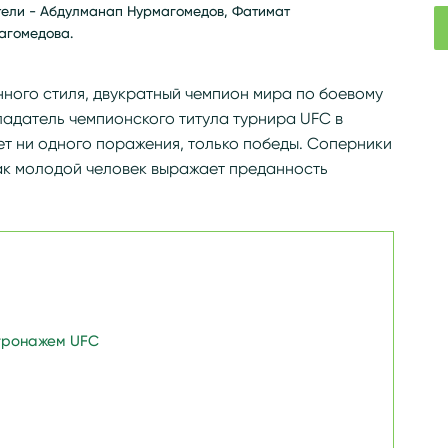
тели - Абдулманап Нурмагомедов, Фатимат
агомедова.
ного стиля, двукратный чемпион мира по боевому
ладатель чемпионского титула турнира UFC в
нет ни одного поражения, только победы. Соперники
так молодой человек выражает преданность
тронажем UFC