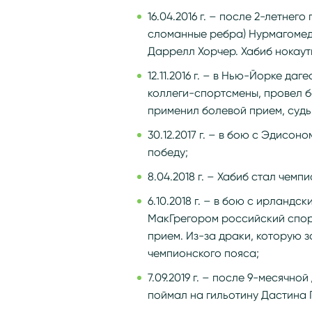
16.04.2016 г. – после 2-летнег
сломанные ребра) Нурмагомедо
Даррелл Хорчер. Хабиб нокаути
12.11.2016 г. – в Нью-Йорке д
коллеги-спортсмены, провел 
применил болевой прием, судь
30.12.2017 г. – в бою с Эдис
победу;
8.04.2018 г. – Хабиб стал чем
6.10.2018 г. – в бою с ирланд
МакГрегором российский спо
прием. Из-за драки, которую з
чемпионского пояса;
7.09.2019 г. – после 9-месячно
поймал на гильотину Дастина П