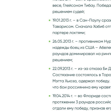
весе, Глейсоном Тибау. Побе
решением судей;
19.01.2013 г. – в Сан-Паулу ср
Таварисом. Сначала Хабиб отп
партере локтями;
26.05.2013 г. – противником 
надежды боец из США – Абелем
раундов доминировал на ринге
решением;
22.09.2013 г. – из-за отказа Б
Состязание состоялось в Торо
Мэтта Хьюза, одержал победу.
что бои россиянина ему нравя
19.04.2014 г. – во Флориде со
протяжении 3 раундов российс
отдали ему победу, признав ег