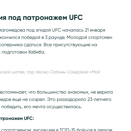
ия под патронажем UFC
агомедова под эгидой UFC началась 21 января
акончился победой в 3 раунде. Молодой спортсмен
соперника сдаться. Все присутствующие на
 подготовки Хабиба.
анской шапке, под песню Сабины Саидовой «Мой
вспоминает, что большинство знакомых, не верило
медов еще не созрел. Это раззадорило 23-летнего
 победить, его мечта осуществилась.
атронажем UFC:
им спортсменом, входящим в ТОП-15 бойцов в легком