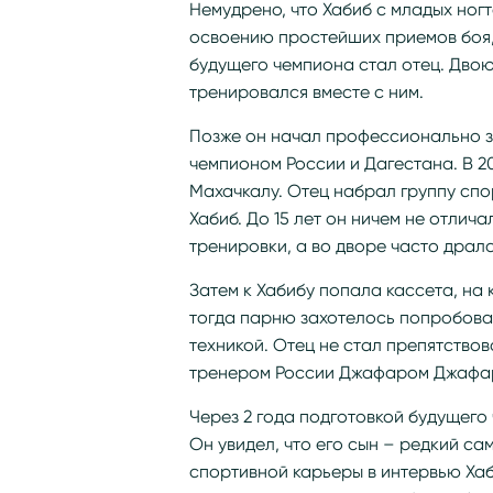
Немудрено, что Хабиб с младых ногт
освоению простейших приемов боя, 
будущего чемпиона стал отец. Дво
тренировался вместе с ним.
Позже он начал профессионально з
чемпионом России и Дагестана. В 2
Махачкалу. Отец набрал группу спо
Хабиб. До 15 лет он ничем не отлич
тренировки, а во дворе часто драл
Затем к Хабибу попала кассета, на
тогда парню захотелось попробоват
техникой. Отец не стал препятствов
тренером России Джафаром Джафаро
Через 2 года подготовкой будущег
Он увидел, что его сын – редкий са
спортивной карьеры в интервью Хаб