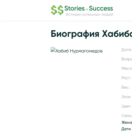
Истории успешных людей
Биография Хабиб
Дата 
Возр
Мест
Рост:
Вес:
Знак
Цвет 
Семь
Жена
Дети 