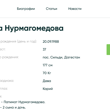
Биографии
Статьи
Новости
а Нурмагомедова
рождения (день и год):
20.09.1988
аст:
37
о рождения:
пос. Сильди, Дагестан
177 см
70 Кг
 зодиака:
Дева
глаз:
Карий
я:
 - Патимат Нурмагомедова.
- 2 сына и дочь.