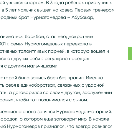
ей увлекся спортом. В 3 года ребенок приступил к
в 5 лет мальчик вышел на ковер. Первым тренером
юродный брат Нурмагомедова – Абубакар,
аниматься борьбой, стал неоднократным
001 г. семья Нурмагомедовых переехала в
ртивных талантливых парней, в которую вошел и
ался от других ребят: регулярно посещал
ся с другими мальчишками.
 которой была запись боев без правил. Именно
ь себя в единоборствах, связанных с ударной
ать, а договорился со своим другом, заслуженным
вым, чтобы тот позанимался с сыном.
о чемпиона снова занялся Нурмагомедов-старший.
мородок, о котором еще заговорит мир. В начале
иб Нурмагомедов признался, что всегда равнялся