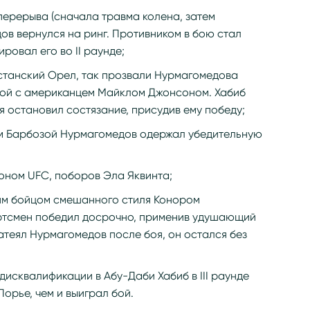
о перерыва (сначала травма колена, затем
в вернулся на ринг. Противником в бою стал
ровал его во II раунде;
агестанский Орел, так прозвали Нурмагомедова
бой с американцем Майклом Джонсоном. Хабиб
я остановил состязание, присудив ему победу;
оном Барбозой Нурмагомедов одержал убедительную
пионом UFC, поборов Эла Яквинта;
ским бойцом смешанного стиля Конором
ртсмен победил досрочно, применив удушающий
атеял Нурмагомедов после боя, он остался без
й дисквалификации в Абу-Даби Хабиб в III раунде
орье, чем и выиграл бой.