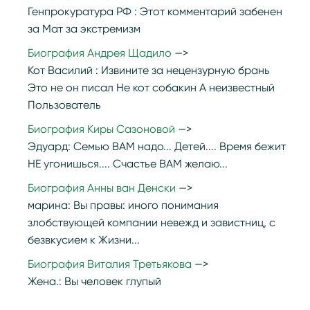
Генпрокуратура РФ :
Этот комментарий забенен
за Мат за экстремизм
Биография Андрея Щадило
Кот Василий :
Извините за нецензурную брань
Это не он писал Не кот собакин А неизвестный
Пользователь
Биография Киры Сазоновой
Эдуард:
Семью ВАМ надо... Детей.... Время бежит
НЕ угонишься.... Счастье ВАМ желаю...
Биография Анны ван Денски
марина:
Вы правы: иного понимания
злобствующей компании невежд и завистниц, с
безвкусием к Жизни...
Биография Виталия Третьякова
Жена.:
Вы человек глупый