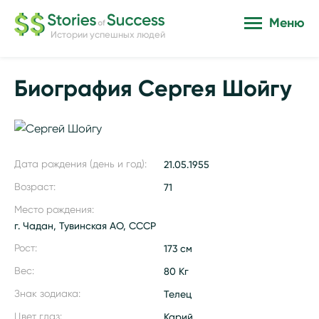
Меню
Истории успешных людей
Биография Сергея Шойгу
Дата рождения (день и год):
21.05.1955
Возраст:
71
Место рождения:
г. Чадан, Тувинская АО, СССР
Рост:
173 см
Вес:
80 Кг
Знак зодиака:
Телец
Цвет глаз:
Карий