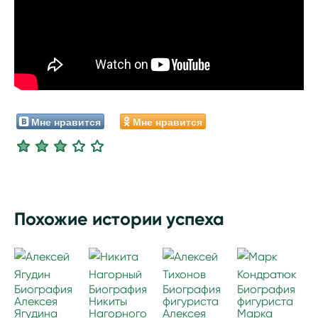
Мне нравится
Мне нравится
Похожие истории успеха
Биография
Биография
Биография
Биография
Алексея
Никиты
фигуриста
фигуриста
Ягудина
Нагорного
Алексея
Марка