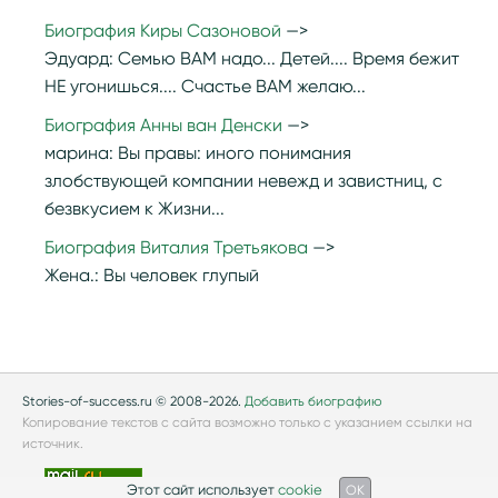
Биография Киры Сазоновой
Эдуард:
Семью ВАМ надо... Детей.... Время бежит
НЕ угонишься.... Счастье ВАМ желаю...
Биография Анны ван Денски
марина:
Вы правы: иного понимания
злобствующей компании невежд и завистниц, с
безвкусием к Жизни...
Биография Виталия Третьякова
Жена.:
Вы человек глупый
Stories-of-success.ru © 2008-2026.
Добавить биографию
Копирование текстов с сайта возможно только с указанием ссылки на
источник.
Этот сайт использует
cookie
OK