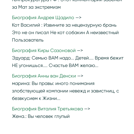
за Мат за экстремизм
Биография Андрея Щадило
Кот Василий :
Извините за нецензурную брань
Это не он писал Не кот собакин А неизвестный
Пользователь
Биография Киры Сазоновой
Эдуард:
Семью ВАМ надо... Детей.... Время бежит
НЕ угонишься.... Счастье ВАМ желаю...
Биография Анны ван Денски
марина:
Вы правы: иного понимания
злобствующей компании невежд и завистниц, с
безвкусием к Жизни...
Биография Виталия Третьякова
Жена.:
Вы человек глупый