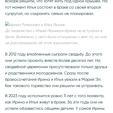
вскоре решили, что хотят жить под одной крышей. На
тот момент Илья состоял в браке со своей второй
супругой, но сохранять семью не планировал.
До знакомства с Ильей Резником Ирина не вступала в
брак. Возможно, у него были отношения с кем-то, но она
не рассказывала об этом журналистам.
В 2012 году влюбленные сыграли свадьбу. До этого
они успели прожить вместе более десятка лет. На
свадебной церемонии присутствовали только друзья
и родственники молодоженов. Сразу после
бракосочетания Ирина и Илья уехали в Марий Эл.
Как такового торжества они решили не устраивать.
В 2023 году исполнится ровно 11 лет с того момента,
как Ирина и Илья живут в браке. За эти годы они не
успели обзавестись общими детьми. У самой Ирины