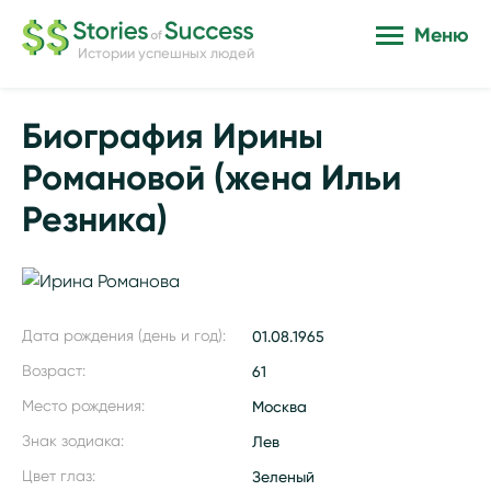
Меню
Истории успешных людей
Биография Ирины
Романовой (жена Ильи
Резника)
Дата рождения (день и год):
01.08.1965
Возраст:
61
Место рождения:
Москва
Знак зодиака:
Лев
Цвет глаз:
Зеленый