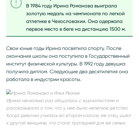
В 1984 году Ирина Романова выиграла
золотую медаль на чемпионате по легкой
атлетике в Чехословакии. Она одержала
первое место в беге на дистанцию 1500 м.
Свои юные годы Ирина посвятила спорту. После
окончания школы она поступила в Государственный
институт физической культуры. В 1992 году девушка
получила диплом. Следующие два десятилетия она
работала в индустрии красоты.
Ирина несколько раз общалась с журналистами и
рассказывала о том, что у нее было нелегкое детство.
Когда девочка училась во втором классе, ее отец ушел
к другой женщине, что стало трагедией для ее семьи.