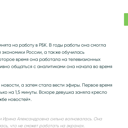
нята на работу в РБК. В годы работы она смогла
 экономики России, а также обучилась
которое время она работала на телевизионных
тивно общаться с аналитиками она начала во время
 новости, а затем стала вести эфиры. Первое время
ько на 1,5 минуты. Вскоре девушка заняла кресло
жбе новостей».
и Ирина Александровна сильно волновалась. Она
ась, что не сможет работать на экранах.