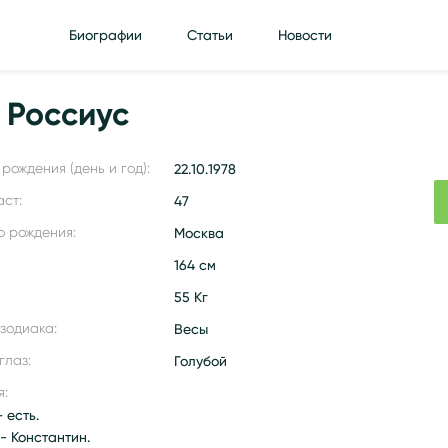
Биографии
Статьи
Новости
 Россиус
рождения (день и год):
22.10.1978
аст:
47
о рождения:
Москва
164 см
55 Кг
 зодиака:
Весы
глаз:
Голубой
я:
 есть.
- Константин.