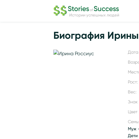
Истории успешных людей
Биография Ирины
Дата 
Возр
Мест
Рост:
Вес:
Знак
Цвет 
Семь
Муж -
Дети 