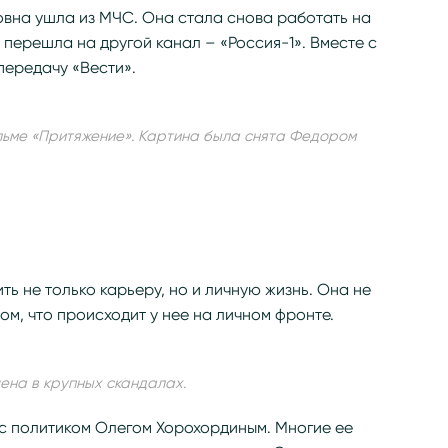
овна ушла из МЧС. Она стала снова работать на
а перешла на другой канал – «Россия-1». Вместе с
ередачу «Вести».
ильме «Притяжение». Картина была снята Федором
ь не только карьеру, но и личную жизнь. Она не
ом, что происходит у нее на личном фронте.
ена в крупных скандалах.
 с политиком Олегом Хорохординым. Многие ее