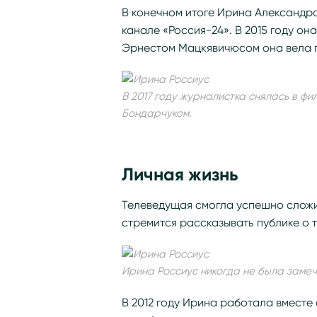
В конечном итоге Ирина Александр
канале «Россия-24». В 2015 году он
Эрнестом Мацкявичюсом она вела п
В 2017 году журналистка снялась в ф
Бондарчуком.
Личная жизнь
Телеведущая смогла успешно сложит
стремится рассказывать публике о т
Ирина Россиус никогда не была замеч
В 2012 году Ирина работала вместе