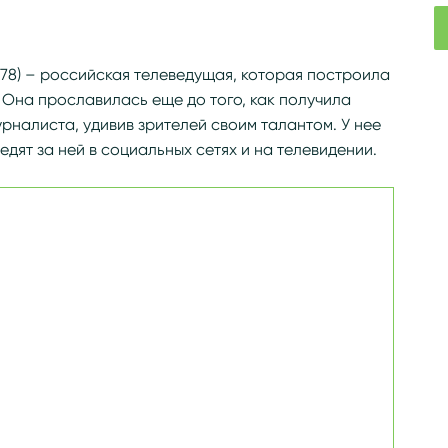
g/wiki/Россиус,_Ирина_Александровна
978) – российская телеведущая, которая построила
 Она прославилась еще до того, как получила
налиста, удивив зрителей своим талантом. У нее
дят за ней в социальных сетях и на телевидении.