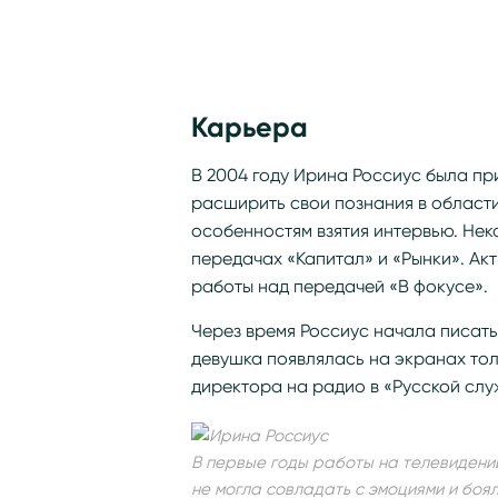
Карьера
В 2004 году Ирина Россиус была при
расширить свои познания в области
особенностям взятия интервью. Не
передачах «Капитал» и «Рынки». Ак
работы над передачей «В фокусе».
Через время Россиус начала писать
девушка появлялась на экранах тол
директора на радио в «Русской слу
В первые годы работы на телевидени
не могла совладать с эмоциями и боял