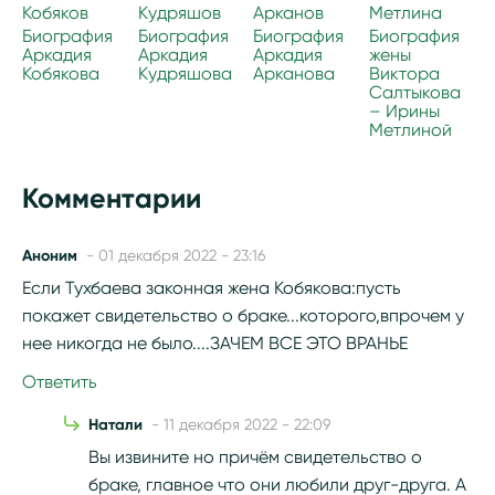
Биография
Биография
Биография
Биография
Аркадия
Аркадия
Аркадия
жены
Кобякова
Кудряшова
Арканова
Виктора
Салтыкова
– Ирины
Метлиной
Комментарии
Аноним
- 01 декабря 2022 - 23:16
Если Тухбаева законная жена Кобякова:пусть
покажет свидетельство о браке...которого,впрочем у
нее никогда не было....ЗАЧЕМ ВСЕ ЭТО ВРАНЬЕ
Ответить
Натали
- 11 декабря 2022 - 22:09
Вы извините но причём свидетельство о
браке, главное что они любили друг-друга. А