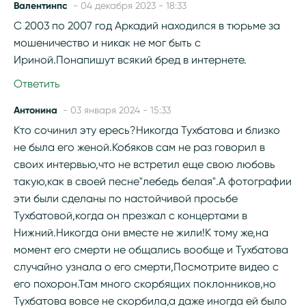
Валентинпс
- 04 декабря 2023 - 18:33
С 2003 по 2007 год Аркадий находился в тюрьме за
мошеничество и никак не мог быть с
Ириной.Понапишут всякий бред в интернете.
Ответить
Антонина
- 03 января 2024 - 15:33
Кто сочинил эту ересь?Никогда Тухбатова и близко
не была его женой.Кобяков сам не раз говорил в
своих интервью,что не встретил еще свою любовь
такую,как в своей песне"лебедь белая".А фотографии
эти были сделаны по настойчивой просьбе
Тухбатовой,когда он презжал с концертами в
Нижний.Никогда они вместе не жили!К тому же,на
момент его смерти не общались вообще и Тухбатова
случайно узнала о его смерти,Посмотрите видео с
его похорон.Там много скорбящих поклонников,но
Тухбатова вовсе не скорбила,а даже иногда ей было