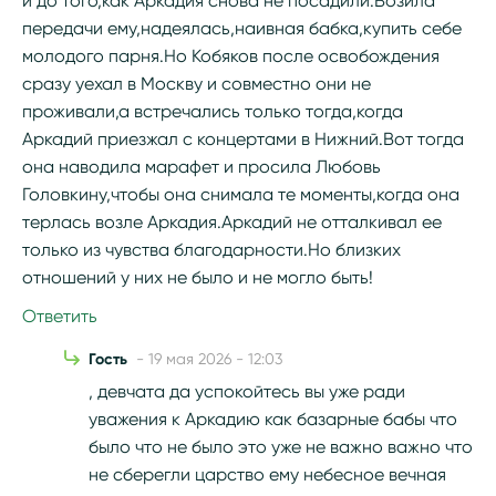
и до того,как Аркадия снова не посадили.Возила
передачи ему,надеялась,наивная бабка,купить себе
молодого парня.Но Кобяков после освобождения
сразу уехал в Москву и совместно они не
проживали,а встречались только тогда,когда
Аркадий приезжал с концертами в Нижний.Вот тогда
она наводила марафет и просила Любовь
Головкину,чтобы она снимала те моменты,когда она
терлась возле Аркадия.Аркадий не отталкивал ее
только из чувства благодарности.Но близких
отношений у них не было и не могло быть!
Ответить
Гость
- 19 мая 2026 - 12:03
, девчата да успокойтесь вы уже ради
уважения к Аркадию как базарные бабы что
было что не было это уже не важно важно что
не сберегли царство ему небесное вечная