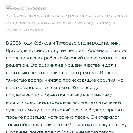
Тухбаева всегда избегала журналистов. Она не давала
интервью во время заключения мужа под стражу и
после его смерти.
В 2008 году Кобяков и Тухбаева стали родителями.
Ира родила сына, получившего имя Арсений. Вскоре
после рождения ребенка Аркадий снова оказался за
решеткой. Его обвинили в мошенничестве и дали
несколько лет колонии строгого режима. Ирина с
тяжестью воспринимала происходящие события, но
не отказывалась от супруга. Жена всегда
поддерживала вторую половинку и в одиночку
воспитывала сына, сохраняя верностью и сильные
чувства к мужу. Сам Аркадий все свободное время в
тюрьме посвящал написанию песен. Он старался
таким образом выбить из себя сильную тоску по дому
и родным, показывая любовь к ним через тексты