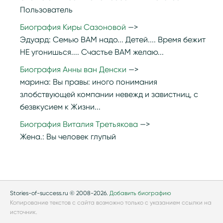
Пользователь
Биография Киры Сазоновой
Эдуард:
Семью ВАМ надо... Детей.... Время бежит
НЕ угонишься.... Счастье ВАМ желаю...
Биография Анны ван Денски
марина:
Вы правы: иного понимания
злобствующей компании невежд и завистниц, с
безвкусием к Жизни...
Биография Виталия Третьякова
Жена.:
Вы человек глупый
Stories-of-success.ru © 2008-2026.
Добавить биографию
Копирование текстов с сайта возможно только с указанием ссылки на
источник.