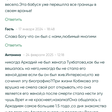
весело.Эта бабуся уже перешлла все границы в
своем вранье!
Ответить
Гость
- 17 января 2024 - 18:48
Слава Богу что он был с нами,любимый многими
Ответить
Антонина
- 24 февраля 2025 - 12:18
никогда Аркадий не был женат,а Тухбатова,как бы не
вешалась на него,никогда бы не стала его
женой,даже если бы он был жив.Интересно,кто же
сочинил эту биографию?При жизни Кобякова эта
врушка не смела свой рот открывать,что она
является его женой,а после смерти стала нести эту
чушь.Врет и не краснеет,нахалка!Она общалась с
Аркадием самое большее 1.5 года ,со дня знакомства