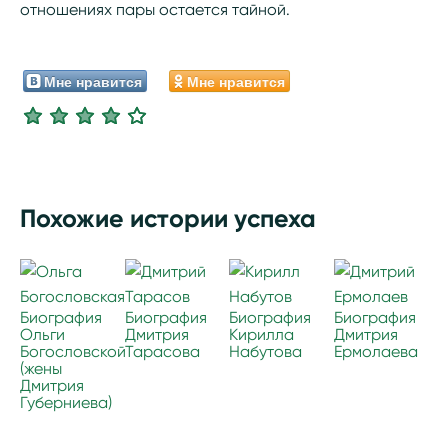
отношениях пары остается тайной.
Мне нравится
Мне нравится
Похожие истории успеха
Биография
Биография
Биография
Биография
Ольги
Дмитрия
Кирилла
Дмитрия
Богословской
Тарасова
Набутова
Ермолаева
(жены
Дмитрия
Губерниева)