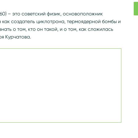
/wiki/Курчатов,_Игорь_Васильевич
960) – это советский физик, основоположник
 как создатель циклотрона, термоядерной бомбы и
ать о том, кто он такой, и о том, как сложилась
ря Курчатова.