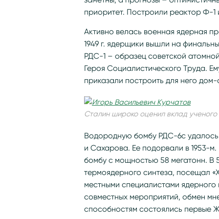
приоритет. Построили реактор Ф-1 
Активно велась военная ядерная пр
1949 г. ядерщики вышли на финальн
РДС-1 – образец советской атомной
Героя Социалистического Труда. Е
приказали построить для него дом-
Сталин широко оценил вклад ученого
Водородную бомбу РДС-6с удалось 
и Сахарова. Ее подорвали в 1953-м
бомбу с мощностью 58 мегатонн. В 
термоядерного синтеза, посещал «Х
местными специалистами ядерного 
совместных мероприятий, обмен мн
способностям состоялись первые Жен