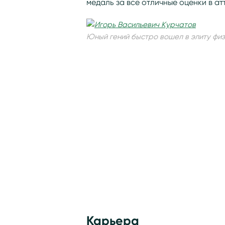
медаль за все отличные оценки в ат
Юный гений быстро вошел в элиту физ
Карьера