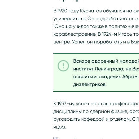
В 1920 году Курчатов обучался на 
университете. Он подрабатывал как 
Юноша учился также в политехничес
кораблестроение. В 1924-м Игорь т
центре. Успел он поработать и в Бак
Вскоре одаренный молодой
институт Ленинграда, не бе
освоиться академик Абрам 
диэлектриков.
К 1937-му успешно стал профессоро
дисциплины по ядерной физике, орг
руководить кафедрой и отделом. С 1
ядра.