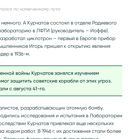
игался по намеченному пути
немного. А Курчатов состоял в отделе Радиевого
л лабораторию в ЛФТИ (руководитель – Иоффе).
 разработал циклотрон – первый в Европе прибор
мышленников Игорь пришел к открытию явления
ер в 1936-м.
енной войны Курчатов занялся изучением
мог защитить советские корабли от этих угроз.
ли с августа 41-го.
ециалистов, разрабатывающих атомную бомбу.
водились исследования и испытания в Лаборатории
оследствии Курчатов привлекал еще нескольких
а ходом работ. В 1946 г. их достижения стали более
ы. Ядерную физику решено было вывести в