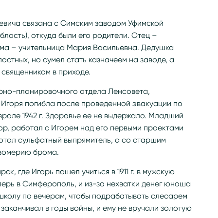
евича связана с Симским заводом Уфимской
бласть), откуда были его родители. Отец –
ама – учительница Мария Васильевна. Дедушка
остных, но сумел стать казначеем на заводе, а
 священником в приходе.
урно-планировочного отдела Ленсовета,
ь Игоря погибла после проведенной эвакуации по
врале 1942 г. Здоровье ее не выдержало. Младший
ор, работал с Игорем над его первыми проектами
отал сульфатный выпрямитель, а со старшим
изомерию брома.
ск, где Игорь пошел учиться в 1911 г. в мужскую
перь в Симферополь, и из-за нехватки денег юноша
колу по вечерам, чтобы подрабатывать слесарем
заканчивал в годы войны, и ему не вручали золотую