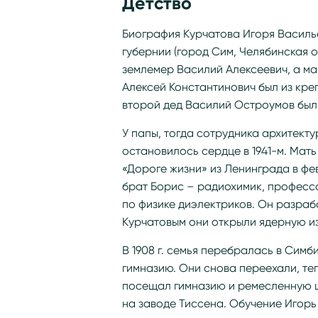
Детство
Биография Курчатова Игоря Василь
губернии (город Сим, Челябинская о
землемер Василий Алексеевич, а м
Алексей Константинович был из креп
второй дед Василий Остроумов был
У папы, тогда сотрудника архитект
остановилось сердце в 1941-м. Мат
«Дороге жизни» из Ленинграда в фе
брат Борис – радиохимик, професс
по физике диэлектриков. Он разраб
Курчатовым они открыли ядерную 
В 1908 г. семья перебралась в Симбир
гимназию. Они снова переехали, те
посещал гимназию и ремесленную ш
на заводе Тиссена. Обучение Игорь 