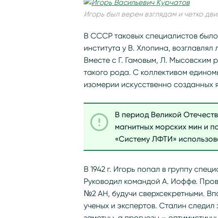
Игорь был верен взглядам и четко дв
В СССР таковых специалистов было 
института у В. Хлопина, возглавля
Вместе с Г. Гамовым, Л. Мысовским
такого рода. С коллективом едино
изомерии искусственно созданных яд
В период Великой Отечеств
магнитных морских мин и по
«Систему ЛФТИ» использова
В 1942 г. Игорь попал в группу сп
Руководил командой А. Иоффе. Про
№2 АН, будучи сверхсекретными. Вп
ученых и экспертов. Сталин следил з
заметны, а прогнозы – оптимистичн