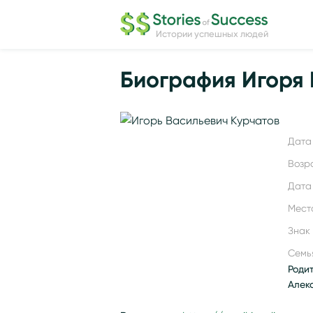
Истории успешных людей
Биография Игоря 
Дата 
Возр
Дата
Мест
Знак
Семь
Роди
Алек