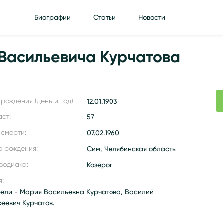
Биографии
Статьи
Новости
Васильевича Курчатова
рождения (день и год):
12.01.1903
аст:
57
 смерти:
07.02.1960
о рождения:
Сим, Челябинская область
 зодиака:
Козерог
я:
тели - Мария Васильевна Курчатова, Василий
сеевич Курчатов.