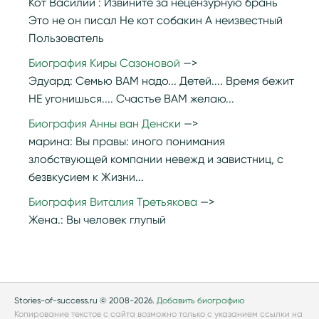
Кот Василий :
Извините за нецензурную брань
Это не он писал Не кот собакин А неизвестный
Пользователь
Биография Киры Сазоновой
Эдуард:
Семью ВАМ надо... Детей.... Время бежит
НЕ угонишься.... Счастье ВАМ желаю...
Биография Анны ван Денски
марина:
Вы правы: иного понимания
злобствующей компании невежд и завистниц, с
безвкусием к Жизни...
Биография Виталия Третьякова
Жена.:
Вы человек глупый
Stories-of-success.ru © 2008-2026.
Добавить биографию
Копирование текстов с сайта возможно только с указанием ссылки на