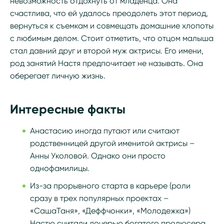
невозможность отдохнуть от младенца. Она
счастлива, что ей удалось преодолеть этот период,
вернуться к съемкам и совмещать домашние хлопоты
с любимым делом. Стоит отметить, что отцом малыша
стал давний друг и второй муж актрисы. Его имени,
род занятий Настя предпочитает не называть. Она
оберегает личную жизнь.
Интересные факты
Анастасию иногда путают или считают
родственницей другой именитой актрисы –
Анны Уколовой. Однако они просто
однофамилицы.
Из-за прорывного старта в карьере (роли
сразу в трех популярных проектах –
«СашаТаня», «Деффчонки», «Молодежка»)
Настю считали дочерью богатого продюсера.