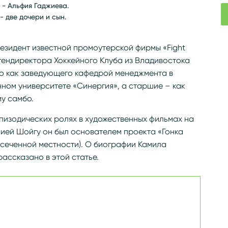
 - Альфия Гаджиева.
- две дочери и сын.
езидент известной промоутерской фирмы «Fight
 гендиректора Хоккейного Клуба из Владивостока
о как заведующего кафедрой менеджмента в
ом университете «Синергия», а старшие – как
у самбо.
эпизодических ролях в художественных фильмах на
нией Шойгу он был основателем проекта «Гонка
есеченной местности). О биографии Камила
рассказано в этой статье.