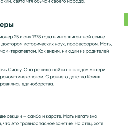
акии, свято чтя обычаи своего народа.
ьеры
онер 25 июня 1978 года в интеллигентной семье.
л доктором исторических наук, профессором. Мать,
ом-терапевтом. Как видим, ни один из родителей
чь Сиану. Она решила пойти по следам матери,
врачом-гинекологом. С раннего детства Камил
нравились единоборства.
 две секции – самбо и карате. Мать негативно
, что это травмоопасное занятие. Но отец, хотя