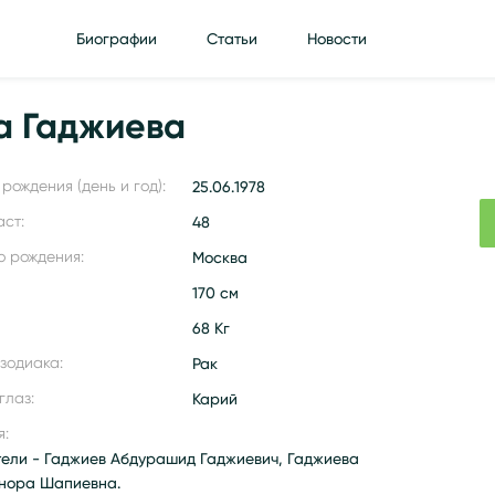
Биографии
Статьи
Новости
а Гаджиева
рождения (день и год):
25.06.1978
аст:
48
о рождения:
Москва
170 см
68 Кг
 зодиака:
Рак
глаз:
Карий
я:
тели - Гаджиев Абдурашид Гаджиевич, Гаджиева
нора Шапиевна.