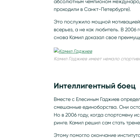
абсолютным чемпионом международ
проходили в Санкт-Петербурге).
Это послужило мощной мотивацией 
всерьез, а не как любитель. В 2006
снова Камил доказал свое преимущ
Камил Гаджиев имеет немало спортив
Интеллигентный боец
Вместе с Елесиным Гаджиев определ
смешанные единоборства. Они оста
Но в 2006 году, когда спортсмену и
ринге. Камил решил сам стать трен
Этому помогло окончание института