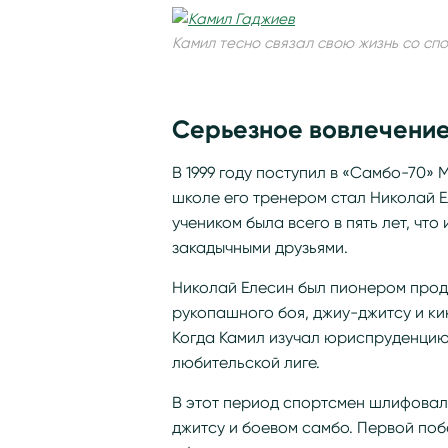
Камил тесно связал свою жизнь со сп
Серьезное вовлечение
В 1999 году поступил в «Самбо-70» 
школе его тренером стал Николай Е
учеником была всего в пять лет, чт
закадычными друзьями.
Николай Елесин был пионером продв
рукопашного боя, джиу-джитсу и кик
Когда Камил изучал юриспруденцию 
любительской лиге.
В этот период спортсмен шлифовал
джитсу и боевом самбо. Первой побе