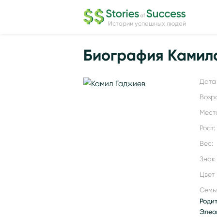
Истории успешных людей
Биография Камил
Дата 
Возр
Мест
Рост:
Вес:
Знак
Цвет 
Семь
Роди
Элео