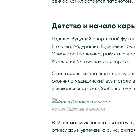
сейчас Камил остается патриотом Л
Детство и начало кар
Родился будущий спортивный функци
Его отец, Абдурашид Гаджиевич, бы
Элеонора Шапиевна, работала врач
Камила не был связан со спортом.
Семья воспитывала еще младшую до
окончила медицинский вуз и стала 
увлекался спортом. Особенно ему 
Камил Гаджиев в юности
В 12 лет мальчик записался сразу в
отнеслась к увлечению сына, считая