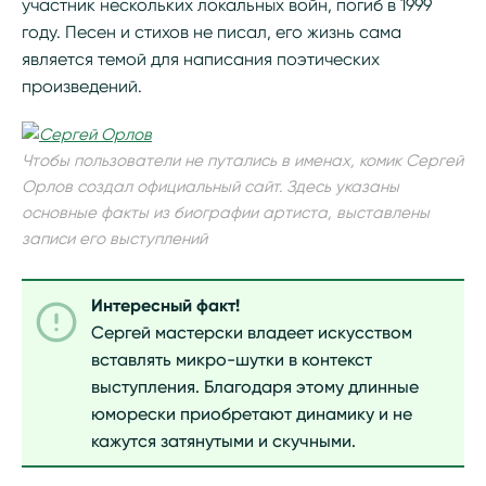
участник нескольких локальных войн, погиб в 1999
году. Песен и стихов не писал, его жизнь сама
является темой для написания поэтических
произведений.
Чтобы пользователи не путались в именах, комик Сергей
Орлов создал официальный сайт. Здесь указаны
основные факты из биографии артиста, выставлены
записи его выступлений
Интересный факт!
Сергей мастерски владеет искусством
вставлять микро-шутки в контекст
выступления. Благодаря этому длинные
юморески приобретают динамику и не
кажутся затянутыми и скучными.