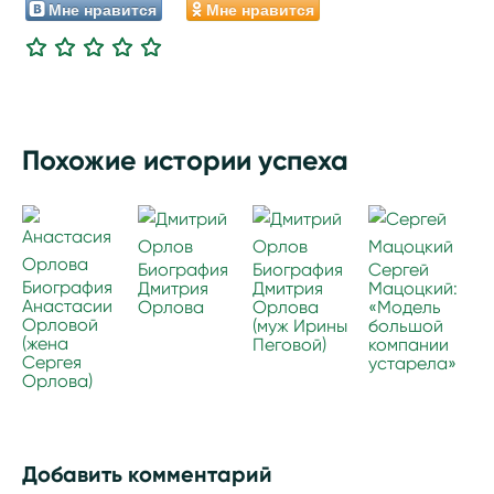
Мне нравится
Мне нравится
Похожие истории успеха
Биография
Биография
Сергей
Биография
Дмитрия
Дмитрия
Мацоцкий:
Анастасии
Орлова
Орлова
«Модель
Орловой
(муж Ирины
большой
(жена
Пеговой)
компании
Сергея
устарела»
Орлова)
Добавить комментарий