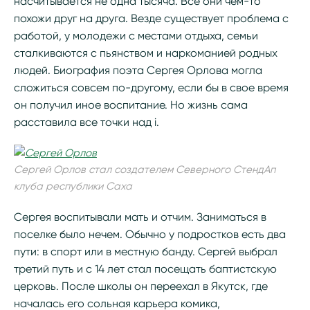
насчитывается не одна тысяча. Все они чем-то
похожи друг на друга. Везде существует проблема с
работой, у молодежи с местами отдыха, семьи
сталкиваются с пьянством и наркоманией родных
людей. Биография поэта Сергея Орлова могла
сложиться совсем по-другому, если бы в свое время
он получил иное воспитание. Но жизнь сама
расставила все точки над i.
Сергей Орлов стал создателем Северного СтендАп
клуба республики Саха
Сергея воспитывали мать и отчим. Заниматься в
поселке было нечем. Обычно у подростков есть два
пути: в спорт или в местную банду. Сергей выбрал
третий путь и с 14 лет стал посещать баптистскую
церковь. После школы он переехал в Якутск, где
началась его сольная карьера комика,