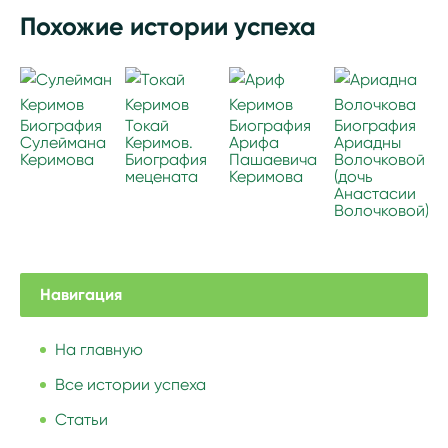
Похожие истории успеха
Биография
Токай
Биография
Биография
Сулеймана
Керимов.
Арифа
Ариадны
Керимова
Биография
Пашаевича
Волочковой
мецената
Керимова
(дочь
Анастасии
Волочковой)
Навигация
На главную
Все истории успеха
Статьи