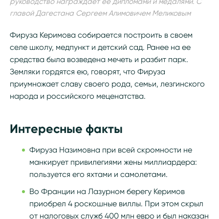
руководство награждает ее дипломами и медалями. С
главой Дагестана Сергеем Алимовичем Меликовым
Фируза Керимова собирается построить в своем
селе школу, медпункт и детский сад. Ранее на ее
средства была возведена мечеть и разбит парк.
Земляки гордятся ею, говорят, что Фируза
приумножает славу своего рода, семьи, лезгинского
народа и российского меценатства.
Интересные факты
Фируза Назимовна при всей скромности не
манкирует привилегиями жены миллиардера:
пользуется его яхтами и самолетами.
Во Франции на Лазурном берегу Керимов
приобрел 4 роскошные виллы. При этом скрыл
от налоговых служб 400 млн евро и был наказан