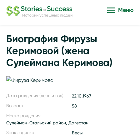
Меню
Истории успешных людей
Биография Фирузы
Керимовой (жена
Сулеймана Керимова)
Дата рождения (день и год):
22.10.1967
Возраст:
58
Место рождения:
Сулейман-Стальский район, Дагестан
Знак зодиака:
Весы