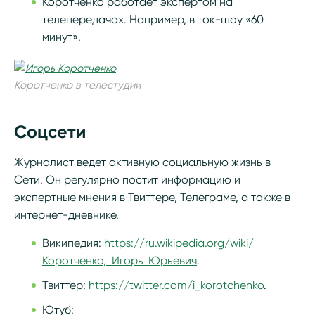
Коротченко работает экспертом на
телепередачах. Например, в ток-шоу «60
минут».
Коротченко в телестудии
Соцсети
Журналист ведет активную социальную жизнь в
Сети. Он регулярно постит информацию и
экспертные мнения в Твиттере, Телеграме, а также в
интернет-дневнике.
Википедия:
https://ru.wikipedia.org/wiki/
Коротченко,_Игорь_Юрьевич
.
Твиттер:
https://twitter.com/i_korotchenko
.
Ютуб: