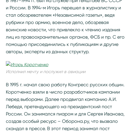
В 1987-1994 гг. был на службе при Генштабе ВС СССР
и России. В 1994-м Игорь перешел в журналистику и
стал обозревателем «Независимой газеты», ведя
рубрики про армию, военное дело, обозревая
воинские новости, что привлекло к чтению издания
лиц из правоохранительных органов, ФСБ и пр. С его
помощью присоединились к публикациям и другие
авторы, эксперты из данных структур.
Исполнил мечту и послужил в авиации
В 1995 г. начал свою работу Конгресс русских общин.
Коротченко взяли в число разработчиков кампании
перед выборами. Далее продвигал кампанию А.И.
Лебедя, претендующего на президентский пост
России. Он занимался пиаром и для Сергея Иванова,
создав особый ресурс – Оборона.ру, что вызвало
скандал в прессе. В этот период занимал пост