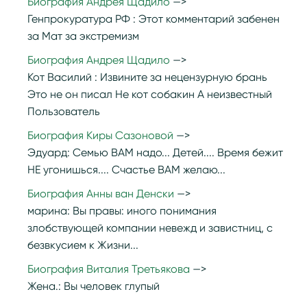
Биография Андрея Щадило
Генпрокуратура РФ :
Этот комментарий забенен
за Мат за экстремизм
Биография Андрея Щадило
Кот Василий :
Извините за нецензурную брань
Это не он писал Не кот собакин А неизвестный
Пользователь
Биография Киры Сазоновой
Эдуард:
Семью ВАМ надо... Детей.... Время бежит
НЕ угонишься.... Счастье ВАМ желаю...
Биография Анны ван Денски
марина:
Вы правы: иного понимания
злобствующей компании невежд и завистниц, с
безвкусием к Жизни...
Биография Виталия Третьякова
Жена.:
Вы человек глупый