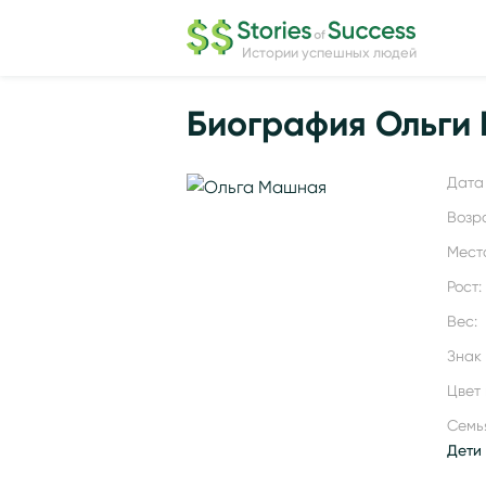
Истории успешных людей
Биография Ольги
Дата 
Возр
Мест
Рост:
Вес:
Знак
Цвет 
Семь
Дети