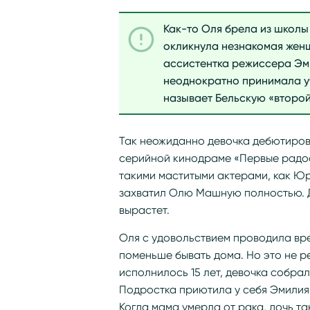
Как-то Оля брела из школы
окликнула незнакомая женщ
ассистентка режиссера Эм
неоднократно принимала уч
называет Бельскую «второй
Так неожиданно девочка дебютирова
серийной кинодраме «Первые радос
такими маститыми актерами, как Ю
захватил Олю Машную полностью. Д
вырастет.
Оля с удовольствием проводила вр
поменьше бывать дома. Но это не р
исполнилось 15 лет, девочка собрал
Подростка приютила у себя Эмилия 
Когда мама умерла от рака, дочь та