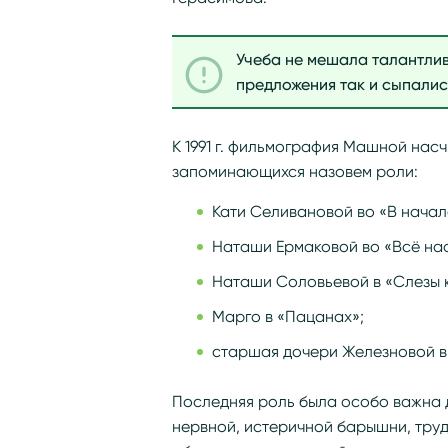
Учеба не мешала талантлив
предложения так и сыпалис
К 1991 г. фильмография Машной насч
запоминающихся назовем роли:
Кати Селивановой во «В начал
Наташи Ермаковой во «Всё на
Наташи Соловьевой в «Слезы 
Марго в «Пацанах»;
старшая дочери Железновой в
Последняя роль была особо важна 
нервной, истеричной барышни, тру