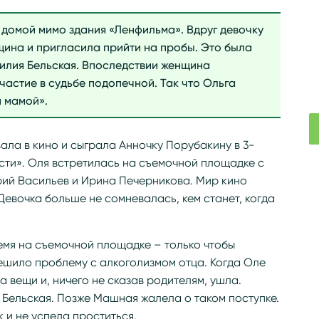
 домой мимо здания «Ленфильма». Вдруг девочку
ина и пригласила прийти на пробы. Это была
илия Бельская. Впоследствии женщина
астие в судьбе подопечной. Так что Ольга
 мамой».
ла в кино и сыграла Анночку Порубакину в 3-
ти». Оля встретилась на съемочной площадке с
рий Васильев и Ирина Печерникова. Мир кино
евочка больше не сомневалась, кем станет, когда
емя на съемочной площадке – только чтобы
ешило проблему с алкоголизмом отца. Когда Оле
а вещи и, ничего не сказав родителям, ушла.
Бельская. Позже Машная жалела о таком поступке.
к и не успела проститься.