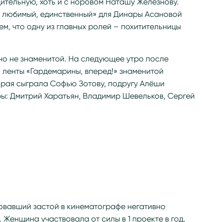
ительную, хоть и с норовом Наташу Железнову.
 любимый, единственный» для Динары Асановой
м, что одну из главных ролей – похитительницы
но не знаменитой. На следующее утро после
 ленты «Гардемарины, вперед!» знаменитой
орая сыграла Софью Зотову, подругу Алёши
ры: Дмитрий Харатьян, Владимир Шевельков, Сергей
овавший застой в кинематографе негативно
 Женщина участвовала от силы в 1 проекте в год,