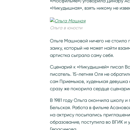
«Мосфильме») уговорила Динару А
«Никудышная», взять никому не изве
Ольга в юности
Ольге Машновой ничего не стоило 
заику, который не может найти вза
артистка сыграла саму себя.
Сценарий к «Никудышней» писал Ва
писатель. 15-летняя Оля не обратил
сам Приемыхов, худенькая девушка 
сразу же покорила сердце сценарист
В 1981 году Ольга окончила школу и
Бельская. Работа в фильме Асаново
на актрису посыпались приглашения
образование, поступила во ВГИК и 
Герасимова.