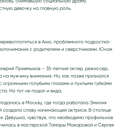
санову, снимавшую социальную драму
стную девочку на главную роль.
перевоплотиться в Аню, проблемного подростка-
имопонимания с родителями и сверстниками. Юная
лерий Приемыхов – 35-летний актер, режиссер,
а на мужчину внимания. Но, как позже признался
с огромными голубыми глазами и пухлыми губками
а. Но тот не подал и вида.
 подалась в Москву, где тогда работала Эмилия
й создала славу начинающей актрисе. В столице
. Девушка, чувствуя, что необходимо профильное
училась в мастерской Тамары Макаровой и Сергея