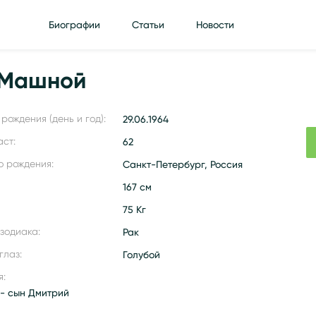
Биографии
Статьи
Новости
 Машной
рождения (день и год):
29.06.1964
аст:
62
о рождения:
Санкт-Петербург, Россия
167 см
75 Кг
 зодиака:
Рак
глаз:
Голубой
я:
 - сын Дмитрий