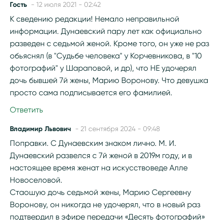
Гость
- 12 июля 2021 - 02:42
К сведению редакции! Немало неправильной
информации. Дунаевский пару лет как официально
разведен с седьмой женой. Кроме того, он уже не раз
обьяснял (в "Судьбе человека" у Корчевникова, в "10
фотографий" у Шараповой, и др), что НЕ удочерял
дочь бывшей 7й жены, Марию Воронову. Что девушка
просто сама подписывается его фамилией.
Ответить
Владимир Львович
- 21 сентября 2024 - 09:48
Поправки. С Дунаевским знаком лично. М. И.
Дунаевский развелся с 7й женой в 2019м году, и в
настоящее время женат на искусствоведе Алле
Новоселовой.
Стаошую дочь седьмой жены, Марию Сергеевну
Воронову, он никогда не удочерял, что в новый раз
подтвердил в эфире передачи «Десять фотографий»