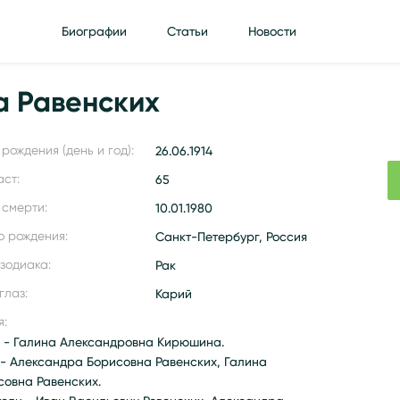
Биографии
Статьи
Новости
а Равенских
рождения (день и год):
26.06.1914
аст:
65
 смерти:
10.01.1980
о рождения:
Санкт-Петербург, Россия
 зодиака:
Рак
глаз:
Карий
я:
 - Галина Александровна Кирюшина.
 - Александра Борисовна Равенских, Галина
совна Равенских.