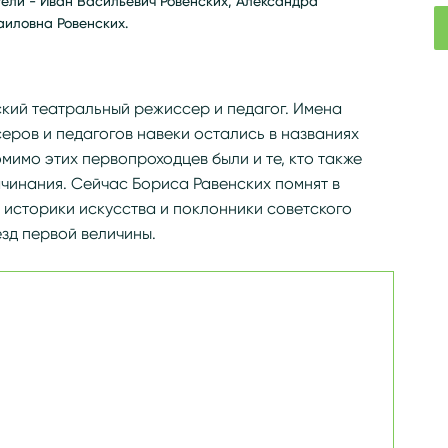
тели - Иван Васильевич Ровенских, Александра
аиловна Ровенских.
g/wiki/Равенских,_Борис_Иванович
кий театральный режиссер и педагог. Имена
еров и педагогов навеки остались в названиях
мимо этих первопроходцев были и те, кто также
ачинания. Сейчас Бориса Равенских помнят в
 историки искусства и поклонники советского
езд первой величины.