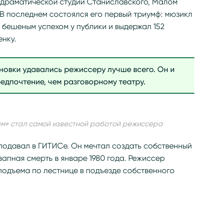
-драматической студии Станиславского, Малом
 В последнем состоялся его первый триумф: мюзикл
бешеным успехом у публики и выдержал 152
енку.
овки удавались режиссеру лучше всего. Он и
едпочтение, чем разговорному театру.
м» стал самой известной работой режиссера
подавал в ГИТИСе. Он мечтал создать собственный
запная смерть в январе 1980 года. Режиссер
подъема по лестнице в подъезде собственного