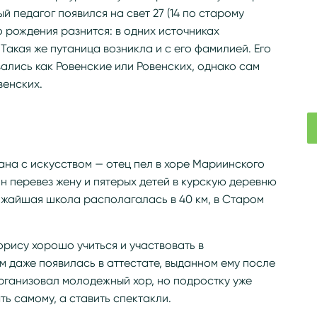
 педагог появился на свет 27 (14 по старому
о рождения разнится: в одних источниках
2. Такая же путаница возникла и с его фамилией. Его
вались как Ровенские или Ровенских, однако сам
венских.
на с искусством — отец пел в хоре Мариинского
н перевез жену и пятерых детей в курскую деревню
ижайшая школа располагалась в 40 км, в Старом
рису хорошо учиться и участвовать в
м даже появилась в аттестате, выданном ему после
организовал молодежный хор, но подростку уже
ь самому, а ставить спектакли.