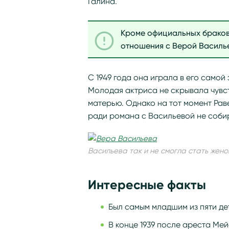
Галина.
Кроме официальных браков
отношения с Верой Василь
С 1949 года она играла в его само
Молодая актриса не скрывала чувс
матерью. Однако на тот момент Рав
ради романа с Васильевой не соби
Васильева так и не смогла стать жен
Интересные факты
Был самым младшим из пяти де
В конце 1939 после ареста Ме