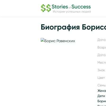
Истории успешных людей
Биография Борис
Дата 
Возр
Дата
Мест
Знак
Цвет 
Семь
Жена
Дети
Бори