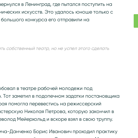
ернулся в Ленинград, где пытался поступить на
нических искусств. Это удалось юноше только с
а большого конкурса его отправили на
ь собственный театр, но не успел этого сделать
обовал в театре рабочей молодежи под
. Тот заметил в подопечном задатки постановщика
орая помогла перевестись на режиссерский
мастерскую Николая Петрова, которую закончил в
севолод Мейерхольд и вскоре взял в свою труппу.
вича-Данченко Борис Иванович проходил практику