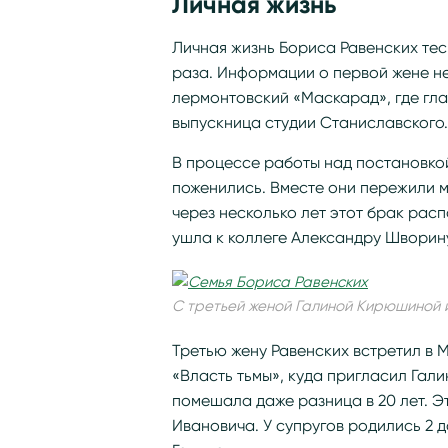
Личная жизнь
Личная жизнь Бориса Равенских тес
раза. Информации о первой жене не
лермонтовский «Маскарад», где гла
выпускница студии Станиславского.
В процессе работы над постановкой
поженились. Вместе они пережили м
через несколько лет этот брак распа
ушла к коллеге Александру Шворин
С третьей женой Галиной Кирюшиной 
Третью жену Равенских встретил в М
«Власть тьмы», куда пригласил Гал
помешала даже разница в 20 лет. Э
Ивановича. У супругов родились 2 