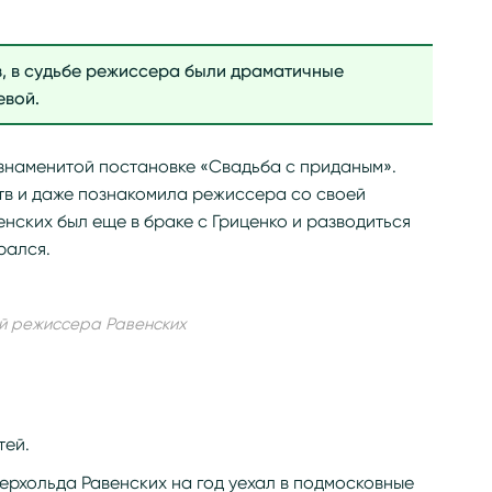
, в судьбе режиссера были драматичные
евой.
й знаменитой постановке «Свадьба с приданым».
тв и даже познакомила режиссера со своей
енских был еще в браке с Гриценко и разводиться
рался.
ой режиссера Равенских
тей.
йерхольда Равенских на год уехал в подмосковные