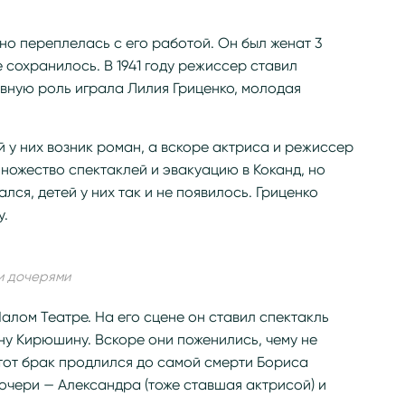
но переплелась с его работой. Он был женат 3
 сохранилось. В 1941 году режиссер ставил
вную роль играла Лилия Гриценко, молодая
 у них возник роман, а вскоре актриса и режиссер
ножество спектаклей и эвакуацию в Коканд, но
лся, детей у них так и не появилось. Гриценко
у.
и дочерями
алом Театре. На его сцене он ставил спектакль
ину Кирюшину. Вскоре они поженились, чему не
тот брак продлился до самой смерти Бориса
дочери — Александра (тоже ставшая актрисой) и