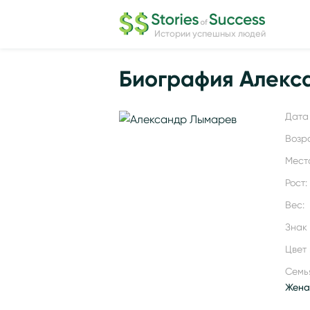
Истории успешных людей
Биография Алекс
Дата 
Возр
Мест
Рост:
Вес:
Знак
Цвет 
Семь
Жена