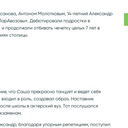
рсанова, Антоном Молотковым, 14-летний Александр
 ПарАвозовы». Дебютировали подростки в
и продолжали отбивать чечетку целых 7 лет в
иях столицы.
ие, что Саша прекрасно танцует и ведет себя
 входил в роль, создавал образ. Наставник
осле школы в актерский вуз. Тот послушался
 экзаменам.
ександр, благодаря упорным репетициям, поступил