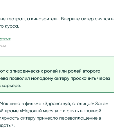
е театрал, а кинозритель. Впервые актер снялся в
го курса.
ты»
т с эпизодических ролей или ролей второго
ева позволил молодому актеру проскочить через
 карьере.
 Мокшина в фильме «Здравствуй, столица!» Затем
 драме «Медовый месяц» - и опять в главной
лярность актеру принесло перевоплощение в
даты».