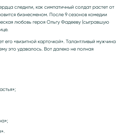
ердца следили, как симпатичный солдат растет от
новится бизнесменом. После 9 сезонов комедии
ческая любовь героя Ольгу Фадееву (сыгравшую
ице.
ет его «визитной карточкой». Талантливый мужчина
ему это удавалось. Вот далеко не полная
астья»;
на»;
».