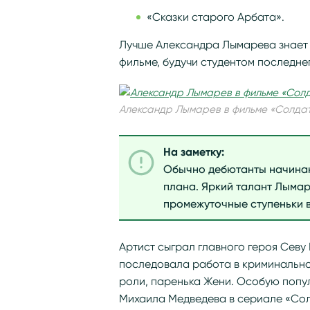
«Сказки старого Арбата».
Лучше Александра Лымарева знает н
фильме, будучи студентом последне
Александр Лымарев в фильме «Солда
На заметку:
Обычно дебютанты начинаю
плана. Яркий талант Лымар
промежуточные ступеньки в
Артист сыграл главного героя Севу
последовала работа в криминальной
роли, паренька Жени. Особую попу
Михаила Медведева в сериале «Сол