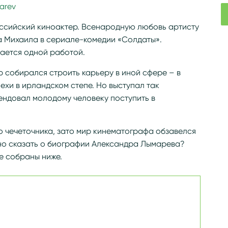
arev
ссийский киноактер. Всенародную любовь артисту
 Михаила в сериале-комедии «Солдаты».
ается одной работой.
 собирался строить карьеру в иной сфере – в
ехи в ирландском степе. Но выступал так
ендовал молодому человеку поступить в
о чечеточника, зато мир кинематографа обзавелся
но сказать о биографии Александра Лымарева?
е собраны ниже.