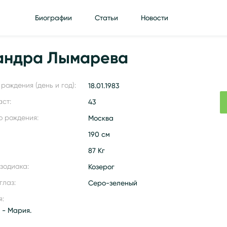
Биографии
Статьи
Новости
андра Лымарева
рождения (день и год):
18.01.1983
аст:
43
о рождения:
Москва
190 см
87 Кг
 зодиака:
Козерог
глаз:
Серо-зеленый
я:
 - Мария.