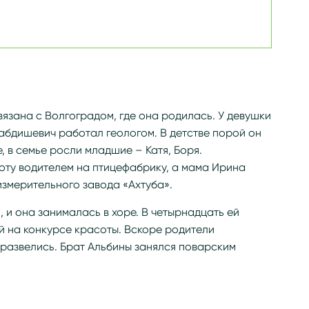
зана с Волгоградом, где она родилась. У девушки
Хабдишевич работал геологом. В детстве порой он
, в семье росли младшие – Катя, Боря.
оту водителем на птицефабрику, а мама Ирина
змерительного завода «Ахтуба».
, и она занималась в хоре. В четырнадцать ей
й на конкурсе красоты. Вскоре родители
 развелись. Брат Альбины занялся поварским