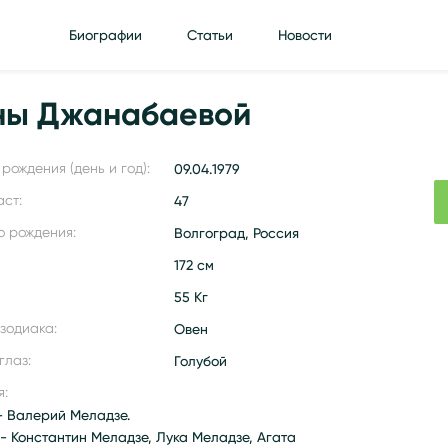
Биографии
Статьи
Новости
ны Джанабаевой
рождения (день и год):
09.04.1979
аст:
47
о рождения:
Волгоград, Россия
172 см
55 Кг
 зодиака:
Овен
глаз:
Голубой
я:
- Валерий Меладзе.
 - Константин Меладзе, Лука Меладзе, Агата