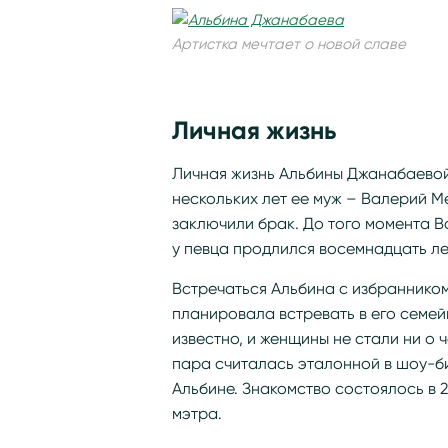
Артистка мечтает о новой славе
Личная жизнь
Личная жизнь Альбины Джанабаевой
нескольких лет ее муж – Валерий Ме
заключили брак. До того момента В
у певца продлился восемнадцать ле
Встречаться Альбина с избранником 
планировала встревать в его семей
известно, и женщины не стали ни о 
пара считалась эталонной в шоу-би
Альбине. Знакомство состоялось в 2
мэтра.