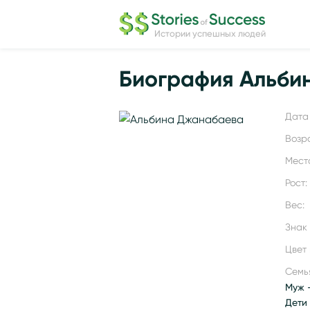
Истории успешных людей
Биография Альби
Дата 
Возр
Мест
Рост:
Вес:
Знак
Цвет 
Семь
Муж 
Дети