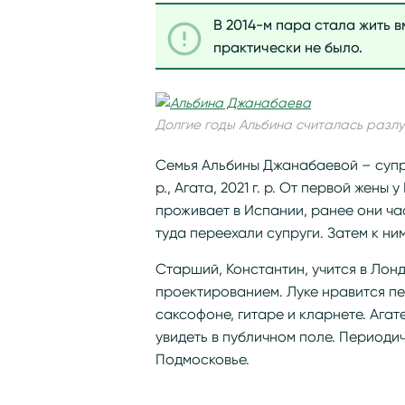
В 2014-м пара стала жить 
практически не было.
Долгие годы Альбина считалась разл
Семья Альбины Джанабаевой – супруг 
р., Агата, 2021 г. р. От первой жены
проживает в Испании, ранее они ча
туда переехали супруги. Затем к ни
Старший, Константин, учится в Лонд
проектированием. Луке нравится пет
саксофоне, гитаре и кларнете. Агате
увидеть в публичном поле. Периоди
Подмосковье.