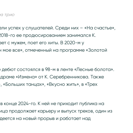
из трио
ли успех у слушателей. Среди них – «На счастье»,
 2018-го ее продюсированием занимался К.
т с мужем, поет его хиты. В 2020-м у
 мое все», отмеченный на программе «Золотой
 дебют состоялся в 98-м в ленте «Лесные болота».
драме «Измена» от К. Серебренникова. Также
, «Больших танцах», «Вкусно жить», в «Трех
 конце 2024-го. К ней не приходит публика на
ица продолжает карьеру и выпуск треков, один из
адеется на новый прорыв и работает над