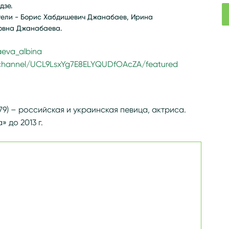
дзе.
тели - Борис Хабдишевич Джанабаев, Ирина
овна Джанабаева.
eva_albina
channel/UCL9LsxYg7E8ELYQUDfOAcZA/featured
g/wiki/Джанабаева,_Альбина_Борисовна
9) – российская и украинская певица, актриса.
 до 2013 г.