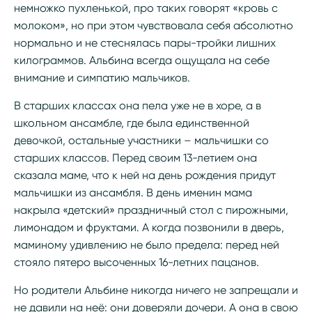
немножко пухленькой, про таких говорят «кровь с
молоком», но при этом чувствовала себя абсолютно
нормально и не стеснялась пары-тройки лишних
килограммов. Альбина всегда ощущала на себе
внимание и симпатию мальчиков.
В старших классах она пела уже не в хоре, а в
школьном ансамбле, где была единственной
девочкой, остальные участники – мальчишки со
старших классов. Перед своим 13-летием она
сказала маме, что к ней на день рождения придут
мальчишки из ансамбля. В день именин мама
накрыла «детский» праздничный стол с пирожными,
лимонадом и фруктами. А когда позвонили в дверь,
маминому удивлению не было предела: перед ней
стояло пятеро высоченных 16-летних пацанов.
Но родители Альбине никогда ничего не запрещали и
не давили на неё: они доверяли дочери. А она в свою