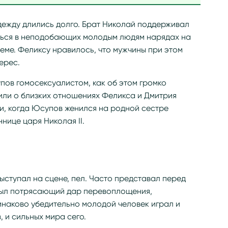
дежду длились долго. Брат Николай поддерживал
иться в неподобающих молодым людям нарядах на
риеме. Феликсу нравилось, что мужчины при этом
ерес.
упов гомосексуалистом, как об этом громко
рили о близких отношениях Феликса и Дмитрия
и, когда Юсупов женился на родной сестре
нице царя Николая II.
ыступал на сцене, пел. Часто представал перед
 был потрясающий дар перевоплощения,
инаково убедительно молодой человек играл и
 и сильных мира сего.