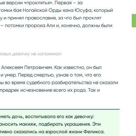
е версии «проклятья». Первая – за
томки бая Ногайской Орды хана Юсуфа, который
у и принял православие, за что был проклят
 – потомки пророка Али и, конечно, должны были
овых девочку не напоминал
 Алексеем Петровичем. Как известно, он был
и умер. Перед смертью, узнав о том, что его
ы во время судебного разбирательства не сказали
 предрек исчезновение всего их рода. Так и
меть дочь, воспитывала его как девочку:
наносить макияж, подбирать украшения. Эти
тивно сказались на взрослой жизни Феликса.