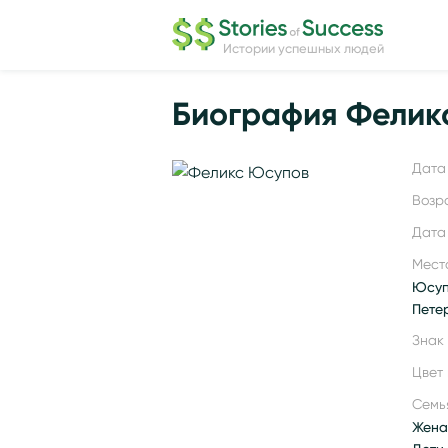
Истории успешных людей
Биография Фелик
Дата 
Возр
Дата
Мест
Юсуп
Пете
Знак
Цвет 
Семь
Жена