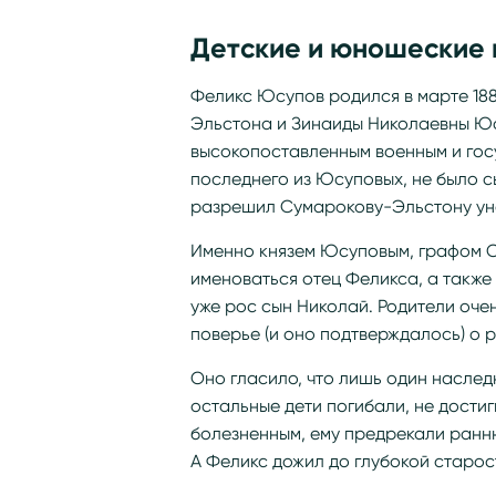
Детские и юношеские 
Феликс Юсупов родился в марте 18
Эльстона и Зинаиды Николаевны Юс
высокопоставленным военным и госу
последнего из Юсуповых, не было с
разрешил Сумарокову-Эльстону уна
Именно князем Юсуповым, графом С
именоваться отец Феликса, а также
уже рос сын Николай. Родители оче
поверье (и оно подтверждалось) о
Оно гласило, что лишь один наслед
остальные дети погибали, не дости
болезненным, ему предрекали ранн
А Феликс дожил до глубокой старос