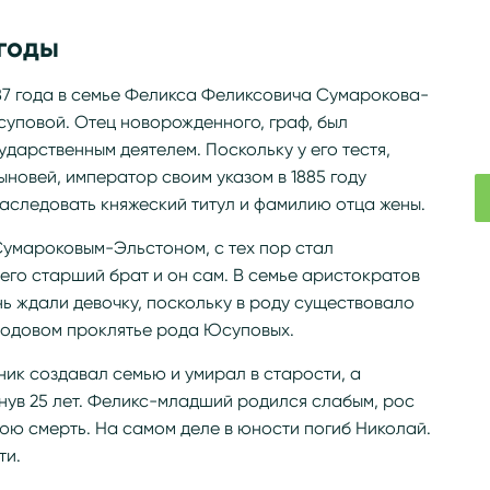
годы
87 года в семье Феликса Феликсовича Сумарокова-
уповой. Отец новорожденного, граф, был
дарственным деятелем. Поскольку у его тестя,
ыновей, император своим указом в 1885 году
следовать княжеский титул и фамилию отца жены.
умароковым-Эльстоном, с тех пор стал
 его старший брат и он сам. В семье аристократов
нь ждали девочку, поскольку в роду существовало
 родовом проклятье рода Юсуповых.
ник создавал семью и умирал в старости, а
гнув 25 лет. Феликс-младший родился слабым, рос
юю смерть. На самом деле в юности погиб Николай.
ти.