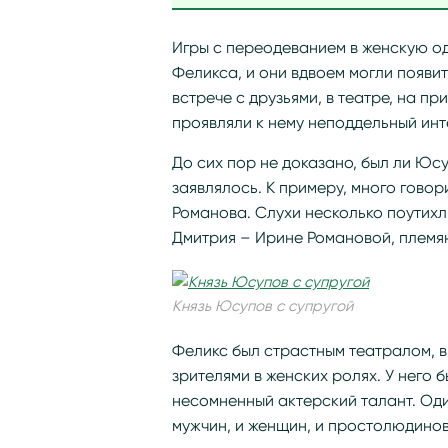
Игры с переодеванием в женскую о
Феликса, и они вдвоем могли появ
встрече с друзьями, в театре, на п
проявляли к нему неподдельный инт
До сих пор не доказано, был ли Юс
заявлялось. К примеру, много гово
Романова. Слухи несколько поутихл
Дмитрия – Ирине Романовой, племян
Князь Юсупов с супругой
Феликс был страстным театралом, в
зрителями в женских ролях. У него
несомненный актерский талант. Од
мужчин, и женщин, и простолюдинов,