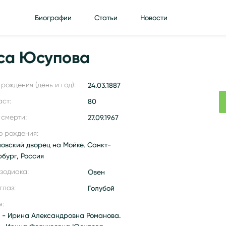
Биографии
Статьи
Новости
са Юсупова
рождения (день и год):
24.03.1887
аст:
80
 смерти:
27.09.1967
о рождения:
овский дворец на Мойке, Санкт-
рбург, Россия
 зодиака:
Овен
глаз:
Голубой
я:
 - Ирина Александровна Романова.