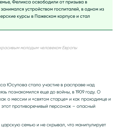
семье, Феликса освободили от призыва в
занимался устройством госпиталей, в одном из
ерские курсы в Пажеском корпусе и стал
 красивым молодым человеком Европы
са Юсупова стало участие в расправе над
язь познакомился еще до войны, в 1909 году. О
ак о мессии и «святом старце» и как проходимце и
о этот противоречивый персонаж – опасный
 царскую семью и не скрывал, что манипулирует