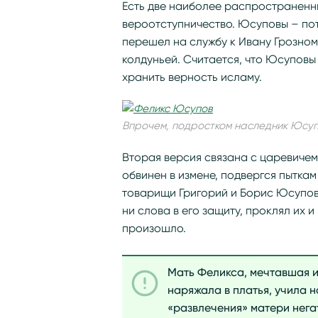
Есть две наиболее распространенны
вероотступничество. Юсуповы – по
перешел на службу к Ивану Грозном
колдуньей. Считается, что Юсуповы
хранить верность исламу.
Впрочем, подростком наследник Юсуп
Вторая версия связана с царевичем
обвинен в измене, подвергся пыткам 
товарищи Григорий и Борис Юсупов
ни слова в его защиту, проклял их и
произошло.
Мать Феликса, мечтавшая и
наряжала в платья, учила 
«развлечения» матери нега