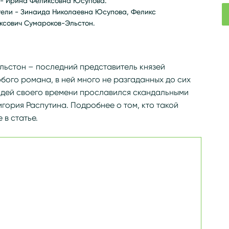
 - Ирина Феликсовна Юсупова.
тели - Зинаида Николаевна Юсупова, Феликс
ксович Сумароков-Эльстон.
g/wiki/Юсупов,_Феликс_Феликсович
ьстон – последний представитель князей
бого романа, в ней много не разгаданных до сих
людей своего времени прославился скандальными
игория Распутина. Подробнее о том, кто такой
 в статье.