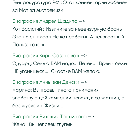
Генпрокуратура РФ :
Этот комментарий забенен
за Мат за экстремизм
Биография Андрея Щадило
Кот Василий :
Извините за нецензурную брань
Это не он писал Не кот собакин А неизвестный
Пользователь
Биография Киры Сазоновой
Эдуард:
Семью ВАМ надо... Детей.... Время бежит
НЕ угонишься.... Счастье ВАМ желаю...
Биография Анны ван Денски
марина:
Вы правы: иного понимания
злобствующей компании невежд и завистниц, с
безвкусием к Жизни...
Биография Виталия Третьякова
Жена.:
Вы человек глупый