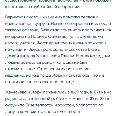
существование, провал в творчестве – Бизе подошёл
к состоянию глубочайшей депрессии.
Вернуться снова к жизни ему помогла первая и
единственная супруга. Немного поправившись после
тяжёлой болезни, Бизе стал понемногу прогуливаться
вечерами по Парижу. Однажды, гуляя около дома
своего учителя, Жорж вдруг очень сильно захотел к
нему зайти. Здесь произошло знакомство Бизе с
дочкой учителя Женевьевой Галеви. Между молодыми
людьми завязался роман, который не был
стремительным. Отношения их развивались
медленно, но уже тогда Жоржу показалось, что и в
его жизни снова засветило солнце.
Женевьева и Жорж поженились в 1869 году, в 1871 у них
родился единственный ребёнок – мальчик Жак. Жена
окружила Бизе теплотой и заботой, хлопотала по
дому, а композитор снова смог творить.