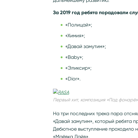
дальнейшему развитию.
За 2019 год ребята порадовали слу
«Полицай»;
«Химия»;
«Давай замутим»;
«Baby»;
«Эликсир»;
«Dior».
Первый хит, композиция «Под фонарё
На три последних трека пара отсня
«Давай замутим», который ребята пр
Дебютное выступление проходило 
«Маёвка Лайв».