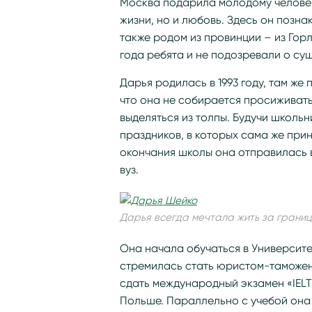
Москва подарила молодому человек
жизни, но и любовь. Здесь он позн
также родом из провинции – из Горл
года ребята и не подозревали о су
Дарья родилась в 1993 году, там же 
что она не собирается просиживать
выделяться из толпы. Будучи школь
праздников, в которых сама же при
окончания школы она отправилась в
вуз.
Дарья всегда мечтала жить за границ
Она начала обучаться в Университ
стремилась стать юристом-таможен
сдать международный экзамен «IELT
Польше. Параллельно с учебой она