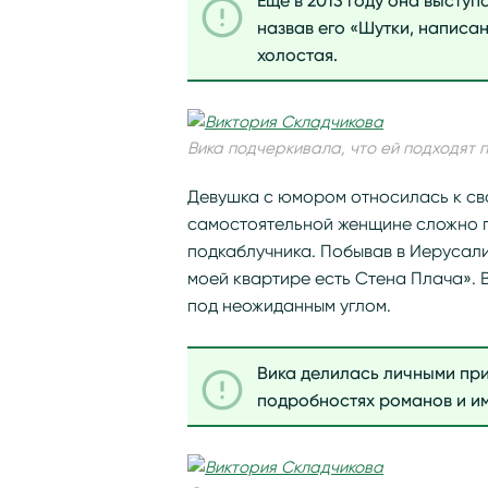
Еще в 2013 году она высту
назвав его «Шутки, написа
холостая.
Вика подчеркивала, что ей подходят 
Девушка с юмором относилась к сво
самостоятельной женщине сложно п
подкаблучника. Побывав в Иерусали
моей квартире есть Стена Плача».
под неожиданным углом.
Вика делилась личными пр
подробностях романов и и