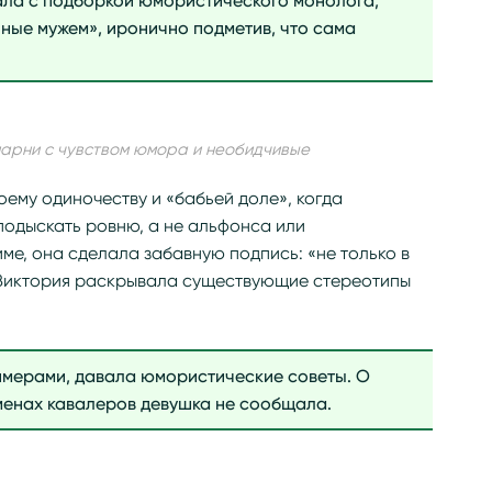
пала с подборкой юмористического монолога,
нные мужем», иронично подметив, что сама
парни с чувством юмора и необидчивые
ему одиночеству и «бабьей доле», когда
одыскать ровню, а не альфонса или
ме, она сделала забавную подпись: «не только в
 Виктория раскрывала существующие стереотипы
имерами, давала юмористические советы. О
менах кавалеров девушка не сообщала.