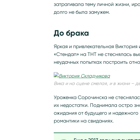
затрагивала тему личной жизни, ир
долго не была замужем.
До брака
Яркая и привлекательная Виктория 
«Стендап» на ТНТ не стеснялась вы
неудачных попытках построить отно
Вика и на сцене смелая, и в жизни – д
Уроженка Сорочинска не стеснялас
их недостатки. Поднимала остро зн
ожидания от будущего и надежного
романтики на свиданиях.