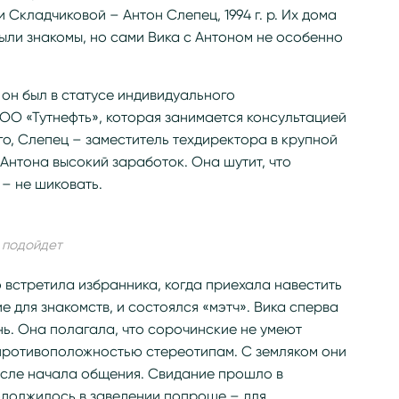
Складчиковой – Антон Слепец, 1994 г. р. Их дома
ыли знакомы, но сами Вика с Антоном не особенно
. он был в статусе индивидуального
ОО «Тутнефть», которая занимается консультацией
го, Слепец – заместитель техдиректора в крупной
 Антона высокий заработок. Она шутит, что
 – не шиковать.
е подойдет
 встретила избранника, когда приехала навестить
 для знакомств, и состоялся «мэтч». Вика сперва
ь. Она полагала, что сорочинские не умеют
 противоположностью стереотипам. С земляком они
осле начала общения. Свидание прошло в
одолжилось в заведении попроще – для