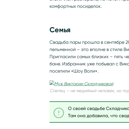
комфортных посиделок.
Семья
Свадьба пары прошла в сентябре 20
пельменной – это вполне в стиле В
Пригласили самых близких – пять ч
бане. Избранник уже побывал с Вик
посетили «Шоу Воли».
Слепец – не медийный человек, но п
О своей свадьбе Складчико
Там она добавила, что сва