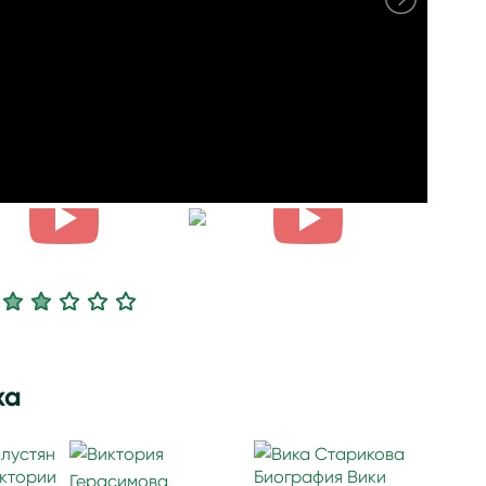
ха
ктории
Биография Вики