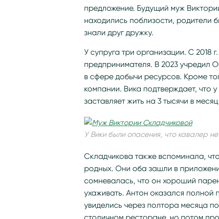
предложение. Будущий муж Виктории 
находились поблизости, родители б
знали друг дружку.
У супруга три организации. С 2018 г
предпринимателя. В 2023 учредил О
в сфере добычи ресурсов. Кроме то
компании. Вика подтверждает, что у
заставляет жить на 3 тысячи в месяц
У Вики были опасения, что кавалер н
Складчикова также вспоминала, что
родных. Они оба зашли в приложение
сомневалась, что он хороший парен
ухаживать. Антон оказался полной
увиделись через полтора месяца п
столичном ресторане, но потом пр