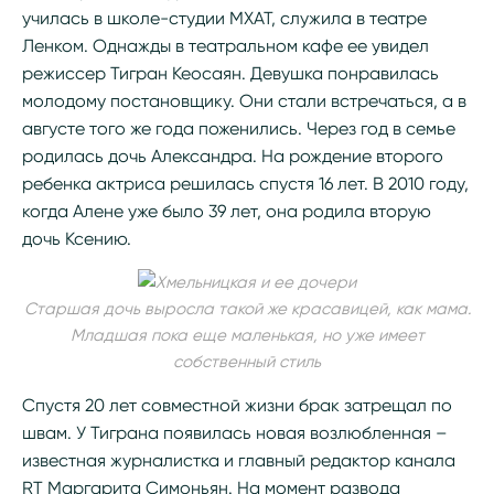
училась в школе-студии МХАТ, служила в театре
Ленком. Однажды в театральном кафе ее увидел
режиссер Тигран Кеосаян. Девушка понравилась
молодому постановщику. Они стали встречаться, а в
августе того же года поженились. Через год в семье
родилась дочь Александра. На рождение второго
ребенка актриса решилась спустя 16 лет. В 2010 году,
когда Алене уже было 39 лет, она родила вторую
дочь Ксению.
Старшая дочь выросла такой же красавицей, как мама.
Младшая пока еще маленькая, но уже имеет
собственный стиль
Спустя 20 лет совместной жизни брак затрещал по
швам. У Тиграна появилась новая возлюбленная –
известная журналистка и главный редактор канала
RT Маргарита Симоньян. На момент развода