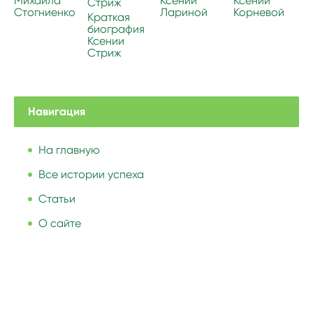
Михаила
Ксении
Ксении
Стогниенко
Лариной
Корневой
Краткая
биография
Ксении
Стриж
Навигация
На главную
Все истории успеха
Статьи
О сайте