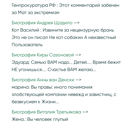
Генпрокуратура РФ :
Этот комментарий забенен
за Мат за экстремизм
Биография Андрея Щадило
Кот Василий :
Извините за нецензурную брань
Это не он писал Не кот собакин А неизвестный
Пользователь
Биография Киры Сазоновой
Эдуард:
Семью ВАМ надо... Детей.... Время бежит
НЕ угонишься.... Счастье ВАМ желаю...
Биография Анны ван Денски
марина:
Вы правы: иного понимания
злобствующей компании невежд и завистниц, с
безвкусием к Жизни...
Биография Виталия Третьякова
Жена.:
Вы человек глупый