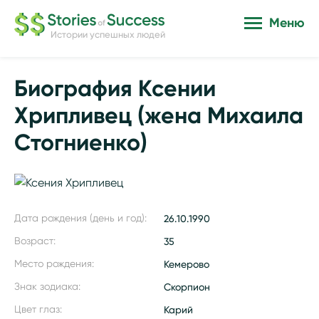
Меню
Истории успешных людей
Биография Ксении
Хрипливец (жена Михаила
Стогниенко)
Дата рождения (день и год):
26.10.1990
Возраст:
35
Место рождения:
Кемерово
Знак зодиака:
Скорпион
Цвет глаз:
Карий