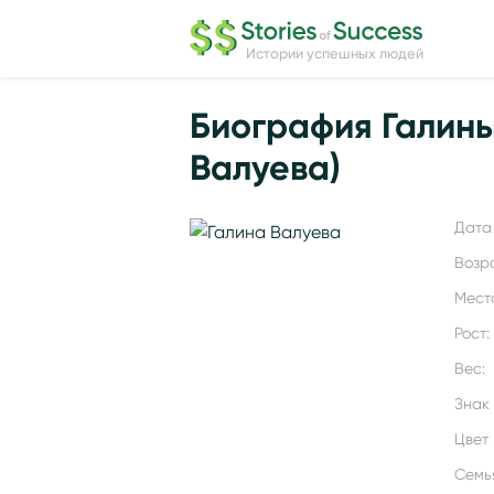
Истории успешных людей
Биография Галины
Валуева)
Дата 
Возр
Мест
Рост:
Вес:
Знак
Цвет 
Семь