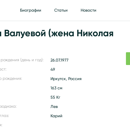
Биографии
Статьи
Новости
 Валуевой (жена Николая
рождения (день и год):
26.07.1977
аст:
49
о рождения:
Иркутск, Россия
163 см
55 Кг
 зодиака:
Лев
глаз:
Карий
я: