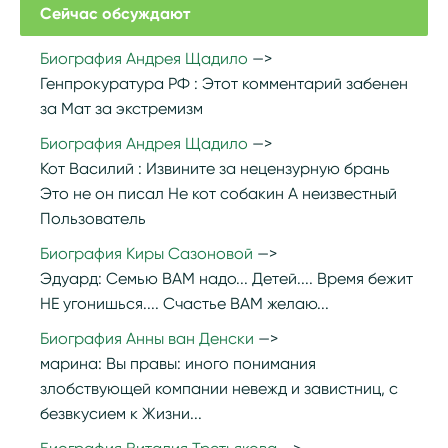
Сейчас обсуждают
Биография Андрея Щадило
Генпрокуратура РФ :
Этот комментарий забенен
за Мат за экстремизм
Биография Андрея Щадило
Кот Василий :
Извините за нецензурную брань
Это не он писал Не кот собакин А неизвестный
Пользователь
Биография Киры Сазоновой
Эдуард:
Семью ВАМ надо... Детей.... Время бежит
НЕ угонишься.... Счастье ВАМ желаю...
Биография Анны ван Денски
марина:
Вы правы: иного понимания
злобствующей компании невежд и завистниц, с
безвкусием к Жизни...