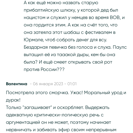
А как ещё можно назвать старую
прибалтийскую шлюху, у которой дед был
нацистом и служил у немцев во время ВОВ, и
она гордится этим. А как на счёт того, что
она затеяла этот шабаш с фестивалем в
Юрмале, чтоб собрать денег для всу.
Бездарная певичка без голоса и слуха. Паулс
вытащил её из тааакой дыры, кем бы она
была? И ещё смеет открывать свой рот
против России???
Валентина
- 06 января 2023 - 01:01
Посмотрела этого сморчка. Ужас! Моральный урод и
дурак!
Только "загашивает" и оскорбляет. Выдержать
адекватную критически-логическую речь с
аргументацией он не может, поэтому начинает
нервничать и забивать эфир своим непрерывным