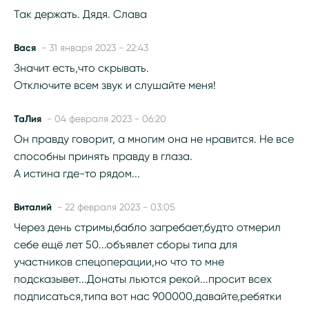
Так держать. Дядя. Слава
Вася
- 31 января 2023 - 22:43
Значит есть,что скрывать.
Отключите всем звук и слушайте меня!
ТаЛия
- 04 февраля 2023 - 06:20
Он правду говорит, а многим она не нравится. Не все
способны принять правду в глаза.
А истина где-то рядом...
Виталий
- 22 февраля 2023 - 03:05
Через день стримы,бабло загребает,будто отмерил
себе ещё лет 50...объявлет сборы типа для
участников спецоперации,но что то мне
подсказывет...Донаты льются рекой...просит всех
подписаться,типа вот нас 900000,давайте,ребятки