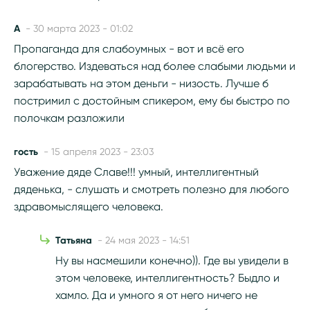
А
- 30 марта 2023 - 01:02
Пропаганда для слабоумных - вот и всё его
блогерство. Издеваться над более слабыми людьми и
зарабатывать на этом деньги - низость. Лучше б
постримил с достойным спикером, ему бы быстро по
полочкам разложили
гость
- 15 апреля 2023 - 23:03
Уважение дяде Славе!!! умный, интеллигентный
дяденька, - слушать и смотреть полезно для любого
здравомыслящего человека.
Татьяна
- 24 мая 2023 - 14:51
Ну вы насмешили конечно)). Где вы увидели в
этом человеке, интеллигентность? Быдло и
хамло. Да и умного я от него ничего не