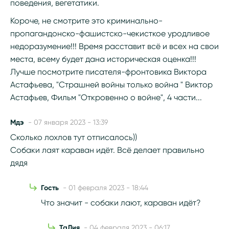
поведения, вегетатики.
Короче, не смотрите это криминально-
пропагандонско-фашистско-чекисткое уродливое
недоразумение!!! Время расставит всё и всех на свои
места, всему будет дана историческая оценка!!!
Лучше посмотрите писателя-фронтовика Виктора
Астафьева, "Страшней войны только война " Виктор
Астафьев, Фильм "Откровенно о войне", 4 части...
Мдэ
- 07 января 2023 - 13:39
Сколько лохлов тут отписалось))
Собаки лаят караван идёт. Всё делает правильно
дядя
Гость
- 01 февраля 2023 - 18:44
Что значит - собаки лают, караван идёт?
ТаЛия
- 04 февраля 2023 - 06:17