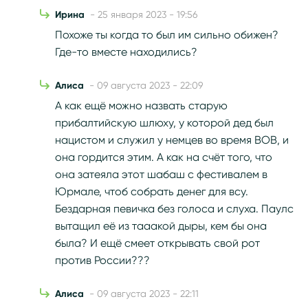
Ирина
- 25 января 2023 - 19:56
Похоже ты когда то был им сильно обижен?
Где-то вместе находились?
Алиса
- 09 августа 2023 - 22:09
А как ещё можно назвать старую
прибалтийскую шлюху, у которой дед был
нацистом и служил у немцев во время ВОВ, и
она гордится этим. А как на счёт того, что
она затеяла этот шабаш с фестивалем в
Юрмале, чтоб собрать денег для всу.
Бездарная певичка без голоса и слуха. Паулс
вытащил её из тааакой дыры, кем бы она
была? И ещё смеет открывать свой рот
против России???
Алиса
- 09 августа 2023 - 22:11