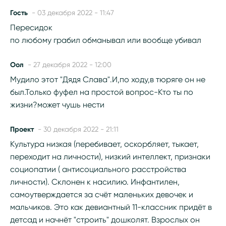
Гость
- 03 декабря 2022 - 11:47
Пересидок
по любому грабил обманывал или вообще убивал
Оол
- 27 декабря 2022 - 12:00
Мудило этот "Дядя Слава".И,по ходу,в тюряге он не
был.Только фуфел на простой вопрос-Кто ты по
жизни?может чушь нести
Проект
- 30 декабря 2022 - 21:11
Культура низкая (перебивает, оскорбляет, тыкает,
переходит на личности), низкий интеллект, признаки
социопатии ( антисоциального расстройства
личности). Склонен к насилию. Инфантилен,
самоутверждается за счёт маленьких девочек и
мальчиков. Это как девиантный 11-классник придёт в
детсад и начнёт "строить" дошколят. Взрослых он