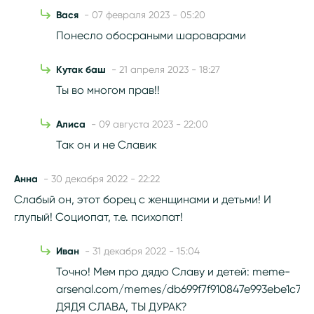
Вася
- 07 февраля 2023 - 05:20
Понесло обосраными шароварами
Кутак баш
- 21 апреля 2023 - 18:27
Ты во многом прав!!
Алиса
- 09 августа 2023 - 22:00
Так он и не Славик
Анна
- 30 декабря 2022 - 22:22
Слабый он, этот борец с женщинами и детьми! И
глупый! Социопат, т.е. психопат!
Иван
- 31 декабря 2022 - 15:04
Точно! Мем про дядю Славу и детей: meme-
arsenal.com/memes/db699f7f910847e993ebe1c70a
ДЯДЯ СЛАВА, ТЫ ДУРАК?