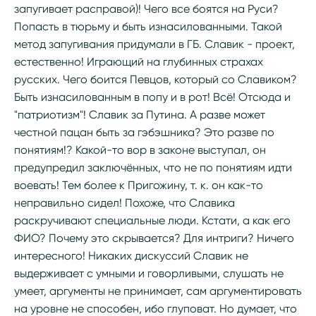
запугивает расправой)! Чего все боятся на Руси?
Попасть в тюрьму и быть изнасилованными. Такой
метод запугивания придумали в ГБ. Славик - проект,
естественно! Играющий на глубинных страхах
русских. Чего боится Певцов, который со Славиком?
Быть изнасилованным в попу и в рот! Всё! Отсюда и
"патриотизм"! Славик за Путина. А разве может
честной пацан быть за гэбэшника? Это разве по
понятиям!? Какой-то вор в законе выступал, он
предупредил заключённых, что не по понятиям идти
воевать! Тем более к Пригожину, т. к. он как-то
неправильно сидел! Похоже, что Славика
раскручивают специальные люди. Кстати, а как его
ФИО? Почему это скрывается? Для интриги? Ничего
интересного! Никаких дискуссий Славик не
выдерживает с умными и говорливыми, слушать не
умеет, аргументы не принимает, сам аргументировать
на уровне не способен, ибо глуповат. Но думает, что