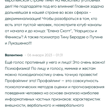
европейской стране тянет на несколько уголовных
дел! Не подпадайте под его влияние! Главная задача
дальнейшая в нашей стране во всех сферах -
декриминализация! Чтобы разобраться в том, кто
есть этот пустой человек, посмотрите ютуб-каналы
от начала и до конца: "Елена Скотт", "Нарциссы и
Фениксы"! А также психиатра Тину Берадзе о Путине
и Лукашенко!!!
Валентина
- 06 января 2023 - 01:31
Ещё голос противный у него и лицо! Это очень важно!
Психофизика! По лицу и голосу, мимике и жестам
можно психодиагностику очень точную провести!
Профайлинг это! Профайлинг — это совокупность
психологических методов оценки и прогнозирования
поведения человека на основе анализа наиболее
информативных частных признаков: характеристик
внешности, вербального и невербального