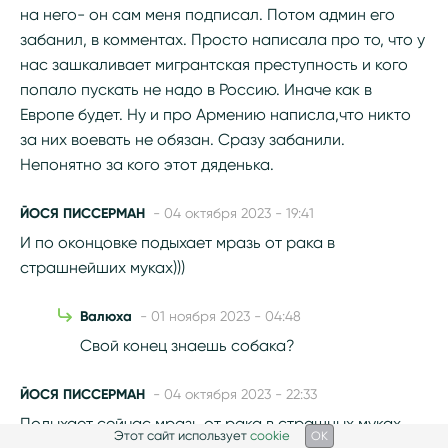
на него- он сам меня подписал. Потом админ его
забанил, в комментах. Просто написала про то, что у
нас зашкаливает мигрантская преступность и кого
попало пускать не надо в Россию. Иначе как в
Европе будет. Ну и про Армению написла,что никто
за них воевать не обязан. Сразу забанили.
Непонятно за кого этот дяденька.
ЙОСЯ ПИССЕРМАН
- 04 октября 2023 - 19:41
И по оконцовке подыхает мразь от рака в
страшнейших муках)))
Валюха
- 01 ноября 2023 - 04:48
Свой конец знаешь собака?
ЙОСЯ ПИССЕРМАН
- 04 октября 2023 - 22:33
Подыхает сейчас мразь от рака в страшных муках...
Этот сайт использует
cookie
OK