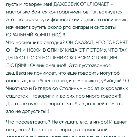
пустым говорением! ДАЖЕ ЗВУК ОТКЛЮЧАЕТ -
настолько боится контраргументов! Т.к. волнуется
этот по своей сути фашистский садист и насильник,
начинает крутить около рта сигары и сигареты
(ОРАЛЬНЫЙ КОМПЛЕКС)!!!
Что насмешило сегодня? ОН СКАЗАЛ, ЧТО ГОВОРЯТ
О НЁМ И НОЖИ В СПИНУ КИДАЮТ ПОТОМУ, ЧТО ТАК
ДЕЛАЮТ ПО ОТНОШЕНИЮ КО ВСЕМ СТОЯЩИМ
ЛЮДЯМ!!! Очень смешно!!! Эта пустозвонная
дешёвка не понимает, что ещё говорить могут об
опасных для общества людях: маньяках, убийцах!!! О
Чикатило и Гитлере со Сталиным - об этих кровавых
садистах - говорили и до сих пор много говорят!!!
Да, о зле нужно говорить, чтобы в дальнейшем это
зло не допустить!!!
Что посоветовать? Не слушать его, в игнор! И денег
не давать! То, что он говорит, в нормальной