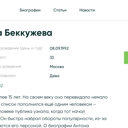
Биографии
Статьи
Новости
а Беккужева
рождения (день и год):
08.09.1992
аст:
33
о рождения:
Москва
 зодиака:
Дева
02
ее 15 лет. На своем веку оно перевидало немало
х список пополнился ещё одним человеком –
овеке публика узнала, когда тот начал
 Он быстро набрал обороты популярности, из-за
уются его персоной. О биографии Антона