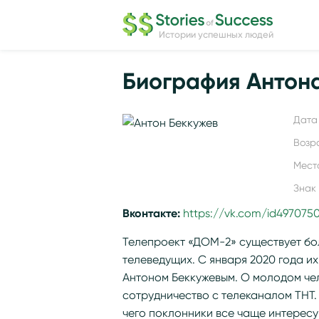
Истории успешных людей
Биография Антон
Дата 
Возр
Мест
Знак
Вконтакте:
https://vk.com/id497075
Телепроект «ДОМ-2» существует бол
телеведущих. С января 2020 года и
Антоном Беккужевым. О молодом чел
сотрудничество с телеканалом ТНТ.
чего поклонники все чаще интерес