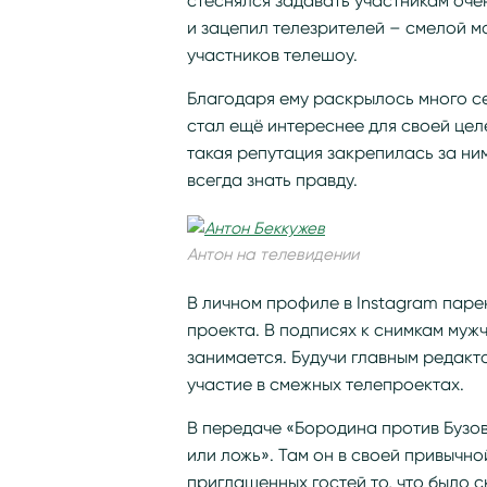
стеснялся задавать участникам оче
и зацепил телезрителей – смелой 
участников телешоу.
Благодаря ему раскрылось много се
стал ещё интереснее для своей цел
такая репутация закрепилась за н
всегда знать правду.
Антон на телевидении
В личном профиле в Instagram паре
проекта. В подписях к снимкам мужч
занимается. Будучи главным редакт
участие в смежных телепроектах.
В передаче «Бородина против Бузо
или ложь». Там он в своей привычн
приглашенных гостей то, что было с