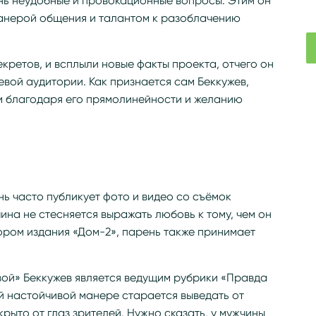
нь неудобные и провокационные вопросы. Этим он
манерой общения и талантом к разоблачению
кретов, и всплыли новые факты проекта, отчего он
евой аудитории. Как признается сам Беккужев,
им благодаря его прямолинейности и желанию
нь часто публикует фото и видео со съёмок
ина не стесняется выражать любовь к тому, чем он
ором издания «Дом-2», парень также принимает
вой» Беккужев является ведущим рубрики «Правда
ой настойчивой манере старается выведать от
крыто от глаз зрителей. Нужно сказать, у мужчины