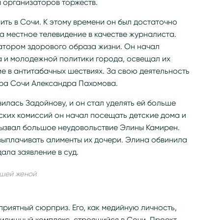
 организаторов торжеств.
ить в Сочи. К этому времени он был достаточно
 на местное телевидение в качестве журналиста.
атором здорового образа жизни. Он начал
а и молодежной политики города, освещал их
е в антитабачных шествиях. За свою деятельность
ра Сочи Александра Пахомова.
лась Задойнову, и он стал уделять ей больше
ских комиссий он начал посещать детские дома и
вызвал большое неудовольствие Элины Камирен.
выплачивать алименты их дочери. Элина обвинила
ала заявление в суд.
приятный сюрприз. Его, как медийную личность,
илищный комплекс, строящийся в Сочи. Проект