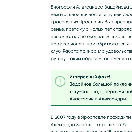
Биография Александра Задойнова 
незаурядной личности, ищущей свое
красавец из Ярославля был предпр
семье, поэтому с малых лет старал
неважно, после окончания школы не
профессиональном образовательно
клуб. Работа приносила удовольств
рутину. Таким образом, он сменил н
Интересный факт!
Задойнов большой поклонн
тату-салона, а первыми на
Анастасии и Александры.
В 2007 году в Ярославле проходили
Александр Задойнов прошел отбор и
и унес в качестве призов 18 предме