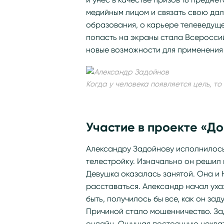
медийным лицом и связать свою дал
образования, о карьере телеведуще
попасть на экраны стала Всеросси
новые возможности для применения
Когда у человека появляется цель, то
Участие в проекте «Д
Александру Задойнову исполнилось 
телестройку. Изначально он решил
Девушка оказалась занятой. Она и 
расставаться. Александр начал ухаж
быть, получилось бы все, как он заду
Причиной стало мошенничество. Зад
онлайн. Ощущая постоянную нехватк