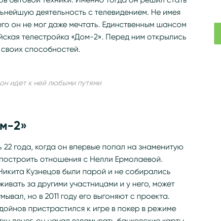
ьнейшую деятельность с телевидением. Не имея
го он не мог даже мечтать. Единственным шансом
йская телестройка «Дом-2». Перед ним открылись
 своих способностей.
 он идет к ней любыми путями
ом-2»
22 года, когда он впервые попал на знаменитую
 построить отношения с Нелли Ермолаевой.
Никита Кузнецов были парой и не собирались
ивать за другими участницами и у него, может
мывал, но в 2011 году его выгоняют с проекта.
ойнов пристрастился к игре в покер в режиме
у денег, он начал взламывать банковские карты