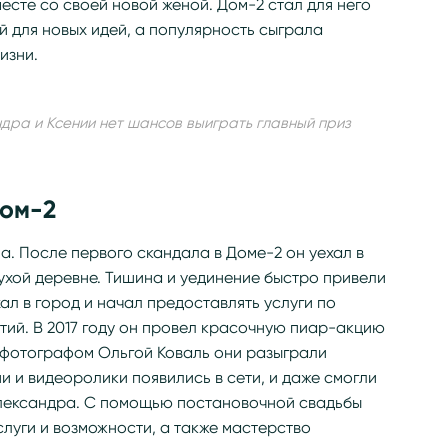
есте со своей новой женой. Дом-2 стал для него
 для новых идей, а популярность сыграла
изни.
ндра и Ксении нет шансов выиграть главный приз
Дом-2
а. После первого скандала в Доме-2 он уехал в
ухой деревне. Тишина и уединение быстро привели
ал в город и начал предоставлять услуги по
ий. В 2017 году он провел красочную пиар-акцию
с фотографом Ольгой Коваль они разыграли
 и видеоролики появились в сети, и даже смогли
лександра. С помощью постановочной свадьбы
луги и возможности, а также мастерство