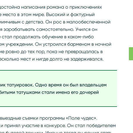
достойна написания романа о приключениях
 место в этом мире. Высокий и фактурный
иимчивым с детства. Он рос в малообеспеченной
ся зарабатывать самостоятельно. Учился он
 стал продолжать обучение в каком-либо
м учреждении. Он устроился барменом в ночной
ие ровно до тех пор, пока не превращалась в
есколько мест и нигде долго не задерживался.
ик татуировок. Одно время он был владельцем
битыми татушками стали имена его дочерей
 выездные съемки программы «Поле чудес».
 принял участие в конкурсе. Он стал победителем
тов бытовой техники. Именно тогда он решил стать