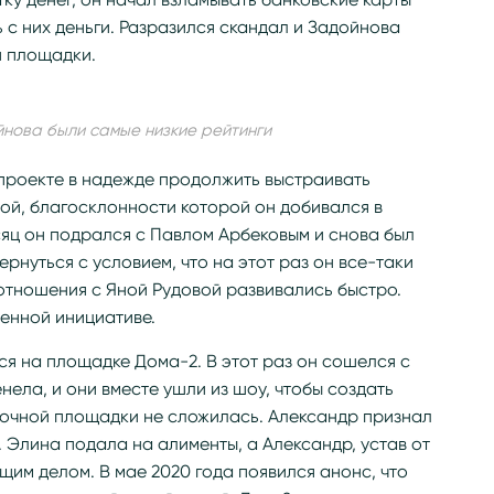
 с них деньги. Разразился скандал и Задойнова
й площадки.
йнова были самые низкие рейтинги
 проекте в надежде продолжить выстраивать
ой, благосклонности которой он добивался в
сяц он подрался с Павлом Арбековым и снова был
ернуться с условием, что на этот раз он все-таки
 отношения с Яной Рудовой развивались быстро.
енной инициативе.
ся на площадке Дома-2. В этот раз он сошелся с
ела, и они вместе ушли из шоу, чтобы создать
мочной площадки не сложилась. Александр признал
. Элина подала на алименты, а Александр, устав от
щим делом. В мае 2020 года появился анонс, что