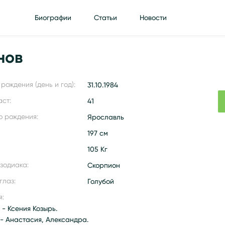
Биографии
Статьи
Новости
нов
рождения (день и год):
31.10.1984
аст:
41
о рождения:
Ярославль
197 см
105 Кг
 зодиака:
Скорпион
глаз:
Голубой
я:
- Ксения Козырь.
 - Анастасия, Александра.