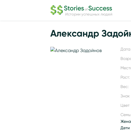
Истории успешных людей
Александр Задой
Дата 
Возр
Мест
Рост:
Вес:
Знак
Цвет 
Семь
Жена 
Дети