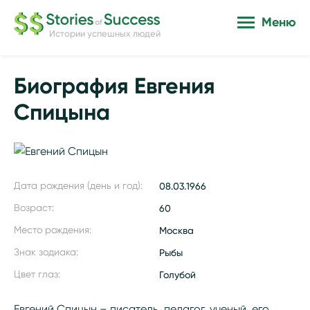
Меню
Истории успешных людей
Биография Евгения
Спицына
Дата рождения (день и год):
08.03.1966
Возраст:
60
Место рождения:
Москва
Знак зодиака:
Рыбы
Цвет глаз:
Голубой
Евгений Спицын – писатель, педагог, ученый, его