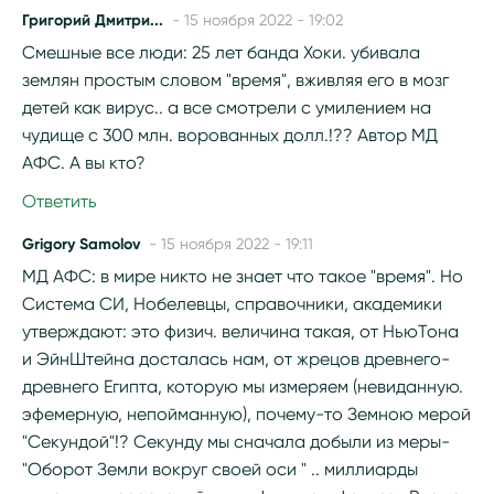
Григорий Дмитри...
- 15 ноября 2022 - 19:02
Смешные все люди: 25 лет банда Хоки. убивала
землян простым словом "время", вживляя его в мозг
детей как вирус.. а все смотрели с умилением на
чудище с 300 млн. ворованных долл.!?? Автор МД
АФС. А вы кто?
Ответить
Grigory Samolov
- 15 ноября 2022 - 19:11
МД АФС: в мире никто не знает что такое "время". Но
Система СИ, Нобелевцы, справочники, академики
утверждают: это физич. величина такая, от НьюТона
и ЭйнШтейна досталась нам, от жрецов древнего-
древнего Египта, которую мы измеряем (невиданную.
эфемерную, непойманную), почему-то Земною мерой
"Секундой"!? Секунду мы сначала добыли из меры-
"Оборот Земли вокруг своей оси " .. миллиарды