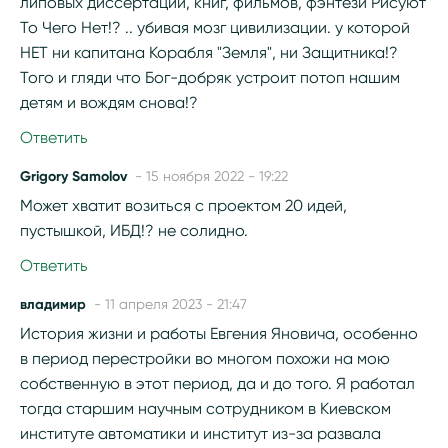
липовых диссертаций, книг, фильмов, фэнтези Рисуют
То Чего Нет!? .. убивая мозг цивилизации. у которой
НЕТ ни капитана Корабля "Земля", ни Защитника!?
Того и гляди что Бог-добряк устроит потоп нашим
детям и вождям снова!?
Ответить
Grigory Samolov
- 15 ноября 2022 - 19:22
Может хватит возиться с проектом 20 идей,
пустышкой, ИБД!? не солидно.
Ответить
владимир
- 11 апреля 2023 - 21:47
История жизни и работы Евгения Яновича, особенно
в период перестройки во многом похожи на мою
собственную в этот период, да и до того. Я работал
тогда старшим научным сотрудником в Киевском
институте автоматики и институт из-за развала