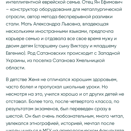
интеллигентной еврейской семье. Отец Ян Ефимович
– конструктор оборудования для металлургической
отрасли, автор метода беспрерывной разливки
стали. Мать Александра Львовна, владеющая
несколькими иностранными языками, предпочла
карьере семью и отдавала все свое время мужу и
двоим детям (старшему сыну Виктору и младшему
Евгению). Род Сатановских происходит с Западной
Украины, из поселка Сатанова Хмельницкой
области.
В детстве Женя не отличался хорошим здоровьем,
часто болел и пропускал школьные уроки. Но
несмотря на это, учился хорошо и от других детей не
отставал. Более того, после четвертого класса, по
результатам экзаменов, был переведен сразу в
шестой. Он был очень любознательным, много читал,
увлекался этнографией, историей, мечтал после
школы учиться в МГУ на археологическом факультете.