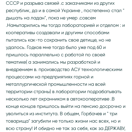
СССР и разрыва связей .с заказчиками из других
республик, да и в самой Украине , постепенно стал "
дышать на ладан", пока не умер .совсем
.Намытарились мы тогда лабораторией и отделом : и
кооперативы создавали и другими способами
пытались как-то сохранить свое детище, но не
удалось. Годков мне тогда было уже под 60 и
пришлось параллельно с работой по своей
тематике( а занимались мы разработкой и
внедрением в. производство АСУ технологическими
процессами на предприятиях горной и
металлургической промышленности на всей
территории страны) в лаборатории подрабатывать
несколько лет охранником в автокооперативе .В
конце концов пришлось выйти на пенсию досрочно и
уволиться из института. В общем, Горбачев и " три
товарища" загубили не только жизни нас всех, но и
всю страну! И обидно не так за себя, как за ДЕРЖАВУ,