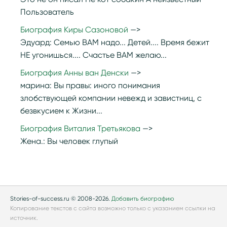
Пользователь
Биография Киры Сазоновой
Эдуард:
Семью ВАМ надо... Детей.... Время бежит
НЕ угонишься.... Счастье ВАМ желаю...
Биография Анны ван Денски
марина:
Вы правы: иного понимания
злобствующей компании невежд и завистниц, с
безвкусием к Жизни...
Биография Виталия Третьякова
Жена.:
Вы человек глупый
Stories-of-success.ru © 2008-2026.
Добавить биографию
Копирование текстов с сайта возможно только с указанием ссылки на
источник.