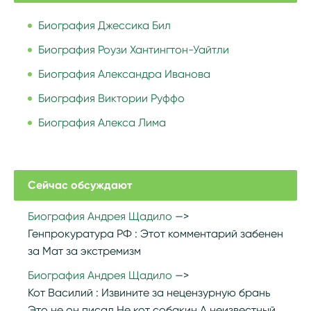
Биография Джессика Бил
Биография Роузи Хантингтон-Уайтли
Биография Александра Иванова
Биография Виктории Руффо
Биография Алекса Лима
Сейчас обсуждают
Биография Андрея Щадило
Генпрокуратура РФ :
Этот комментарий забенен
за Мат за экстремизм
Биография Андрея Щадило
Кот Василий :
Извините за нецензурную брань
Это не он писал Не кот собакин А неизвестный