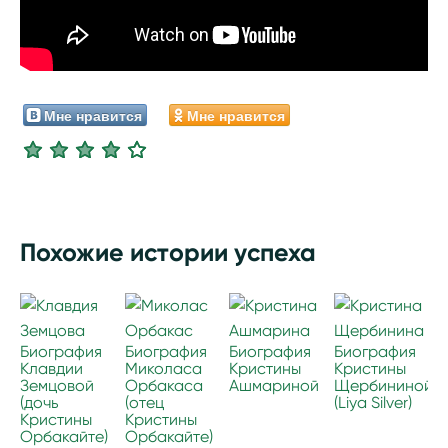
Мне нравится
Мне нравится
Похожие истории успеха
Биография
Биография
Биография
Биография
Клавдии
Миколаса
Кристины
Кристины
Земцовой
Орбакаса
Ашмариной
Щербининой
(дочь
(отец
(Liya Silver)
Кристины
Кристины
Орбакайте)
Орбакайте)