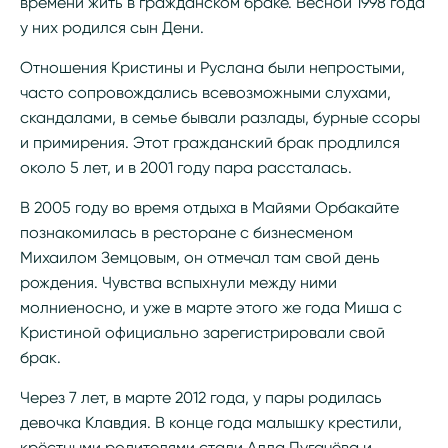
времени жить в гражданском браке. Весной 1998 года
у них родился сын Дени.
Отношения Кристины и Руслана были непростыми,
часто сопровождались всевозможными слухами,
скандалами, в семье бывали разлады, бурные ссоры
и примирения. Этот гражданский брак продлился
около 5 лет, и в 2001 году пара рассталась.
В 2005 году во время отдыха в Майями Орбакайте
познакомилась в ресторане с бизнесменом
Михаилом Земцовым, он отмечал там свой день
рождения. Чувства вспыхнули между ними
молниеносно, и уже в марте этого же года Миша с
Кристиной официально зарегистрировали свой
брак.
Через 7 лет, в марте 2012 года, у пары родилась
девочка Клавдия. В конце года малышку крестили,
крёстными родителями стали Алла Пугачёва и