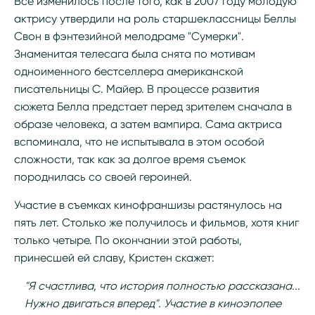
Все изменилось после того, как в 2007 году молодую
актрису утвердили на роль старшеклассницы Беллы
Свон в фэнтезийной мелодраме "Сумерки".
Знаменитая телесага была снята по мотивам
одноименного бестселлера американской
писательницы С. Майер. В процессе развития
сюжета Белла предстает перед зрителем сначала в
образе человека, а затем вампира. Сама актриса
вспоминала, что не испытывала в этом особой
сложности, так как за долгое время съемок
породнилась со своей героиней.
Участие в съемках кинофраншизы растянулось на
пять лет. Столько же получилось и фильмов, хотя книг
только четыре. По окончании этой работы,
принесшей ей славу, Кристен скажет:
"Я счастлива, что история полностью рассказана...
Нужно двигаться вперед". Участие в киноэпопее