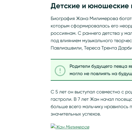
Детские и юношеские 
Биография Жана Милимерова богата
которым сформировалась его неор
россиянам. С раннего детства у м
под влиянием музыкального творчес
Павлиашвили, Тереса Трента Дарби,
Родители будущего певца я
могло не повлиять на буду
С 5 лет он выступал совместно с ро
гастроли. В 7 лет Жан начал посещ
больше всего мальчику нравилось п
значительных успехов.