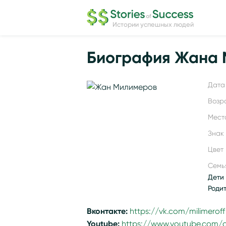
Истории успешных людей
Биография Жана
Дата 
Возр
Мест
Знак
Цвет 
Семь
Дети 
Роди
Вконтакте:
https://vk.com/milimeroff
Youtube:
https://www.youtube.com/