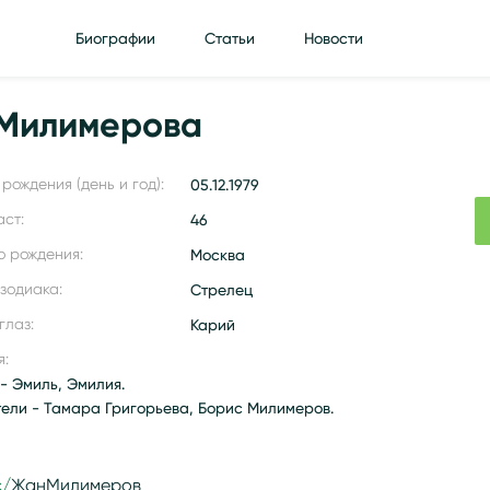
Биографии
Статьи
Новости
 Милимерова
рождения (день и год):
05.12.1979
аст:
46
о рождения:
Москва
 зодиака:
Стрелец
глаз:
Карий
я:
- Эмиль, Эмилия.
тели - Тамара Григорьева, Борис Милимеров.
c/
ЖанМилимеров