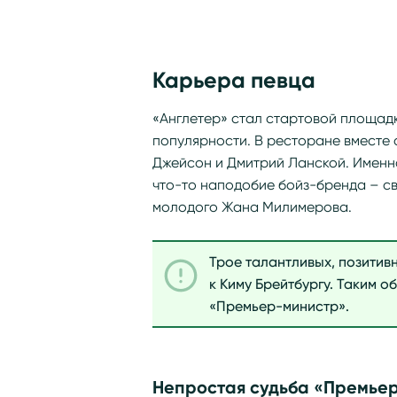
Карьера певца
«Англетер» стал стартовой площад
популярности. В ресторане вместе 
Джейсон и Дмитрий Ланской. Именн
что-то наподобие бойз-бренда – св
молодого Жана Милимерова.
Трое талантливых, позити
к Киму Брейтбургу. Таким об
«Премьер-министр».
Непростая судьба «Премье