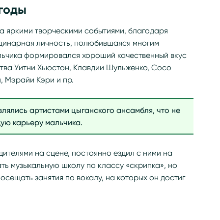
годы
 яркими творческими событиями, благодаря
динарная личность, полюбившаяся многим
альчика формировался хороший качественный вкус
тва Уитни Хьюстон, Клавдии Шульженко, Сосо
 Мэрайи Кэри и пр.
влялись артистами цыганского ансамбля, что не
щую карьеру мальчика.
дителями на сцене, постоянно ездил с ними на
ать музыкальную школу по классу «скрипка», но
осещать занятия по вокалу, на которых он достиг