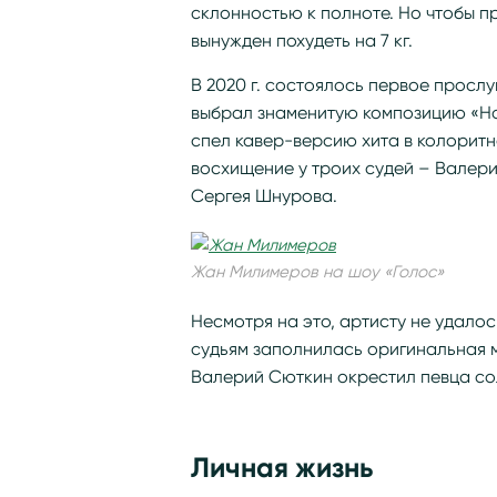
склонностью к полноте. Но чтобы п
вынужден похудеть на 7 кг.
В 2020 г. состоялось первое прос
выбрал знаменитую композицию «Hote
спел кавер-версию хита в колорит
восхищение у троих судей – Валери
Сергея Шнурова.
Жан Милимеров на шоу «Голос»
Несмотря на это, артисту не удалос
судьям заполнилась оригинальная м
Валерий Сюткин окрестил певца с
Личная жизнь