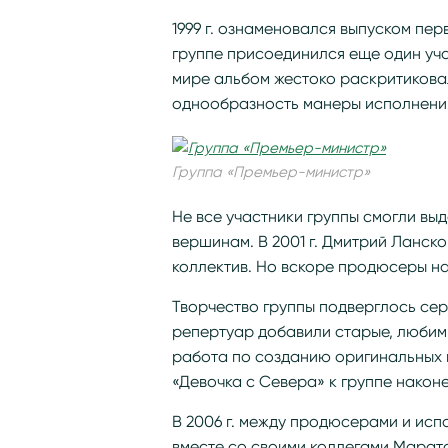
1999 г. ознаменовался выпуском пер
группе присоединился еще один уча
мире альбом жестоко раскритикова
однообразность манеры исполнени
Группа «Премьер-министр»
Не все участники группы смогли вы
вершинам. В 2001 г. Дмитрий Ланск
коллектив. Но вскоре продюсеры н
Творчество группы подверглось сер
репертуар добавили старые, любимы
работа по созданию оригинальных к
«Девочка с Севера» к группе након
В 2006 г. между продюсерами и исп
вместе со своими коллегами Марат