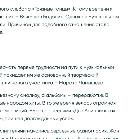
вого альбома «Грязные танцы». К тому времени к
стник – Вячеслав Бодолик. Однако в музыкальном
ли. Причиной для подобного отношения стала
я.
держать первые трудности на пути к музыкальным
ой покидает им же основанный творческий
ашли нового участника – Марата Чанышева.
ьезному анализу, а альбомы – переработке. В
е народом хиты. В то же время велась огромная
омпозиций. Вместе с песнями «Два бриллианта»,
ец пришел долгожданный успех.
олнителями начались серьезные разногласия. Жан
ом и Питером решил основать собственную группу