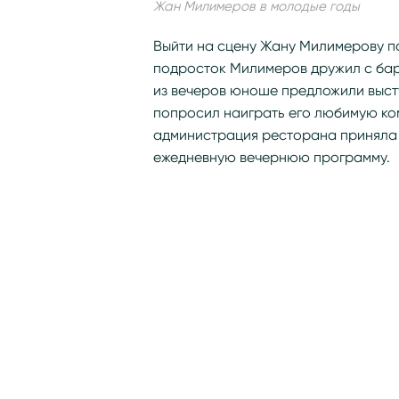
Жан Милимеров в молодые годы
Выйти на сцену Жану Милимерову п
подросток Милимеров дружил с бар
из вечеров юноше предложили высту
попросил наиграть его любимую к
администрация ресторана приняла 
ежедневную вечернюю программу.