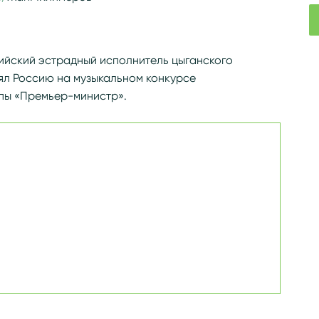
g/wiki/Милимеров,_Жан_Борисович
йский эстрадный исполнитель цыганского
лял Россию на музыкальном конкурсе
ппы «Премьер-министр».