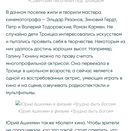
«Советский писатель» под Троицком
В дачном поселке жили и творили мастера
кинематографа — Эльдар Рязанов, Зиновий Гердт,
Петр и Валерий Тодоровские, Роман Кармен. Не
случайно дети Троицка интересовались искусством
и пытались проявить себя в творчестве. Некоторым из
них удалось достичь хороших высот. Например,
Галину Тюнину можно по праву считать
многопрофильной актрисой. Она переехала в
Троицк в школьном возрасте, а сейчас является
одной из востребованных актрис, умеющих играть в
кино и на сцене, озвучивать радиоспектакли и
мультфильмы.
Юрий Ашихмин в фильме «Трудно быть Богом»
Юрий Ашихмин также «болел» кино. Чтобы зрители
не спрашивали, кто это такой, стоит отметить, что