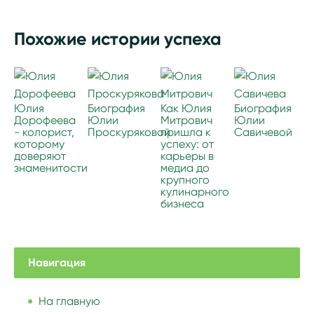
Похожие истории успеха
Юлия
Биография
Как Юлия
Биография
Дорофеева
Юлии
Митрович
Юлии
- колорист,
Проскуряковой
пришла к
Савичевой
которому
успеху: от
доверяют
карьеры в
знаменитости
медиа до
крупного
кулинарного
бизнеса
Навигация
На главную