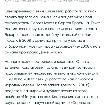
Юлия не только исполняет, но и сама пишет песни
Одновременно с этим Юлия вела работу по записи
своего первого альбома «Если придет зима» под
руководством Сергея Кокая и Сергея Дробыша. Текст
многих песен и музыку к ним певица написала сама.
Вскоре последовал второй музыкальный альбом
«Косы». В 2008 г. артистка приняла участие в
отборочном туре конкурса «Евровидение-2008», но в
финале проиграла Диме Билану.
Немного позже состоялось знакомство Юлии с
Евгением Крылатовым, талантливым композитором,
подарившим ей множество музыкальных композиций.
С 2008 по 2011 гг. певица работала над альбомом
народных песен. После записи (декабрь, 2011 г.)
представила широкой публике песню из этого
альбома «Матушка река». Композиция в итоге стала
саундтреком к нашумевшей картине «Сердце не