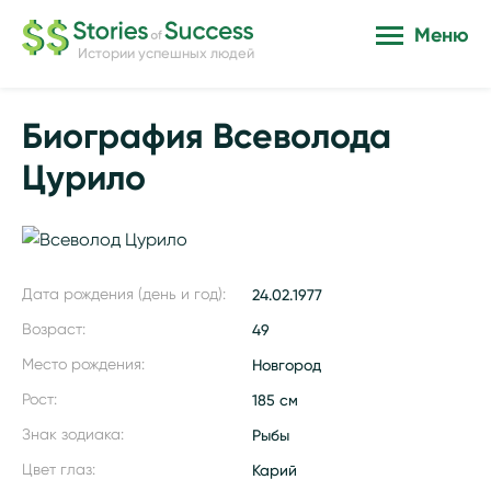
Меню
Истории успешных людей
Биография Всеволода
Цурило
Дата рождения (день и год):
24.02.1977
Возраст:
49
Место рождения:
Новгород
Рост:
185 см
Знак зодиака:
Рыбы
Цвет глаз:
Карий