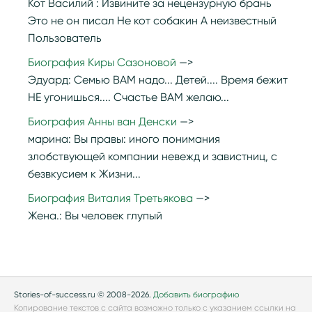
Кот Василий :
Извините за нецензурную брань
Это не он писал Не кот собакин А неизвестный
Пользователь
Биография Киры Сазоновой
Эдуард:
Семью ВАМ надо... Детей.... Время бежит
НЕ угонишься.... Счастье ВАМ желаю...
Биография Анны ван Денски
марина:
Вы правы: иного понимания
злобствующей компании невежд и завистниц, с
безвкусием к Жизни...
Биография Виталия Третьякова
Жена.:
Вы человек глупый
Stories-of-success.ru © 2008-2026.
Добавить биографию
Копирование текстов с сайта возможно только с указанием ссылки на