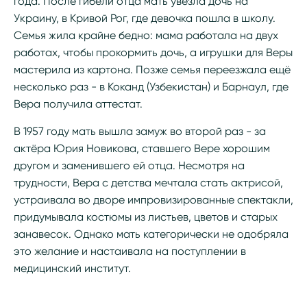
года. После гибели отца мать увезла дочь на
Украину, в Кривой Рог, где девочка пошла в школу.
Семья жила крайне бедно: мама работала на двух
работах, чтобы прокормить дочь, а игрушки для Веры
мастерила из картона. Позже семья переезжала ещё
несколько раз - в Коканд (Узбекистан) и Барнаул, где
Вера получила аттестат.
В 1957 году мать вышла замуж во второй раз - за
актёра Юрия Новикова, ставшего Вере хорошим
другом и заменившего ей отца. Несмотря на
трудности, Вера с детства мечтала стать актрисой,
устраивала во дворе импровизированные спектакли,
придумывала костюмы из листьев, цветов и старых
занавесок. Однако мать категорически не одобряла
это желание и настаивала на поступлении в
медицинский институт.