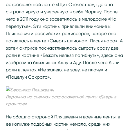
остросюжетной ленте «Щит Отечества», где она
сыграла яркую и уверенную в себе Марину. После
чего в 2011 году она засветилась в мелодраме «На
перепутье». Эти картины привлекли внимание к
Пляшкевич и российских режиссеров, вскоре она
появилась в ленте «Смерть шпионам. Лисья нора». А
затем актрисе посчастливилось сыграть сразу две
роли в картине «Бежать нельзя погибнуть», здесь она
изобразила близняшек Аллу и Аду. После чего были
роли в лентах «Не жалею, не зову, не плачу» и
«Поцелуи Сократа».
Вероника на съемках остросюжетной ленты «Дверь в
прошлое»
Не обошла стороной Пляшкевич и военные ленты, в
ее копилке подобных картин немало, среди них