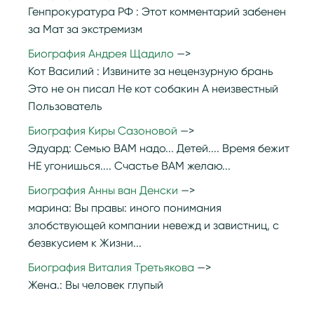
Генпрокуратура РФ :
Этот комментарий забенен
за Мат за экстремизм
Биография Андрея Щадило
Кот Василий :
Извините за нецензурную брань
Это не он писал Не кот собакин А неизвестный
Пользователь
Биография Киры Сазоновой
Эдуард:
Семью ВАМ надо... Детей.... Время бежит
НЕ угонишься.... Счастье ВАМ желаю...
Биография Анны ван Денски
марина:
Вы правы: иного понимания
злобствующей компании невежд и завистниц, с
безвкусием к Жизни...
Биография Виталия Третьякова
Жена.:
Вы человек глупый