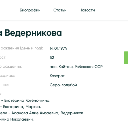
Биографии
Статьи
Новости
а Ведерникова
рождения (день и год):
14.01.1974
аст:
52
о рождения:
пос. Койташ, Узбекская ССР
 зодиака:
Козерог
глаз:
Серо-голубой
я:
 - Екатерина Котёночкина.
- Екатерина, Мартин.
тели - Асанова Алие Амзаевна, Ведерников
имир Николаевич.