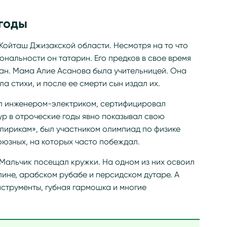
годы
 Койташ Джизакской области. Несмотря на то что
ональности он татарин. Его предков в свое время
ан. Мама Алие Асанова была учительницей. Она
ла стихи, и после ее смерти сын издал их.
л инженером-электриком, сертифицировал
р в отроческие годы явно показывал свою
«лирикам», был участником олимпиад по физике
оюзных, на которых часто побеждал.
 Мальчик посещал кружки. На одном из них освоил
лине, арабском рубабе и персидском дутаре. А
струменты, губная гармошка и многие