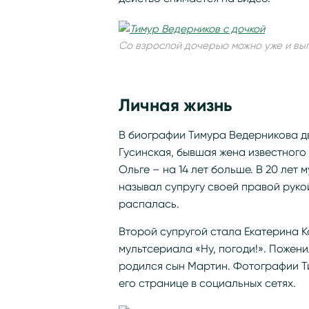
Со взрослой дочерью можно уже и вы
Личная жизнь
В биографии Тимура Ведерникова д
Гусинская, бывшая жена известного 
Ольге – на 14 лет больше. В 20 лет 
называл супругу своей правой руко
распалась.
Второй супругой стала Екатерина К
мультсериала «Ну, погоди!». Поженил
родился сын Мартин. Фотографии Т
его странице в социальных сетях.