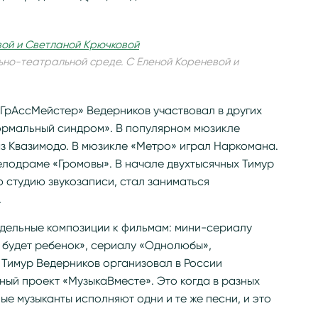
ьно-театральной среде. С Еленой Кореневой и
«ГрАссМейстер» Ведерников участвовал в других
ормальный синдром». В популярном мюзикле
з Квазимодо. В мюзикле «Метро» играл Наркомана.
елодраме «Громовы». В начале двухтысячных Тимур
ю студию звукозаписи, стал заниматься
.
тдельные композиции к фильмам: мини-сериалу
 будет ребенок», сериалу «Однолюбы»,
 Тимур Ведерников организовал в России
ый проект «МузыкаВместе». Это когда в разных
е музыканты исполняют одни и те же песни, и это