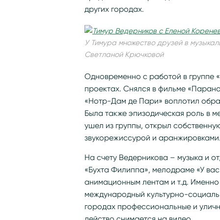
других городах.
У Тимура множество друзей в музыкал
Светланой Крючковой
Одновременно с работой в группе 
проектах. Снялся в фильме «Паран
«Нотр-Дам де Пари» воплотил обра
Была также эпизодическая роль в м
ушел из группы, открыл собственну
звукорежиссурой и аранжировками
На счету Ведерникова – музыка и о
«Бухта Филиппа», мелодраме «У вас
анимационным лентам и т.д. Именно
международный культурно-социальн
городах профессиональные и уличны
действо снимается на видео.