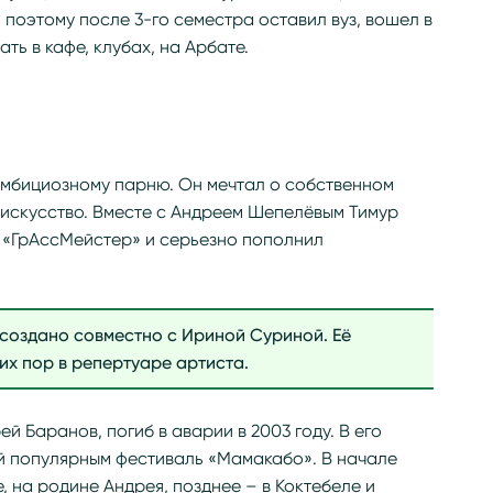
 поэтому после 3-го семестра оставил вуз, вошел в
ать в кафе, клубах, на Арбате.
амбициозному парню. Он мечтал о собственном
 искусство. Вместе с Андреем Шепелёвым Тимур
ы «ГрАссМейстер» и серьезно пополнил
создано совместно с Ириной Суриной. Её
их пор в репертуаре артиста.
ей Баранов, погиб в аварии в 2003 году. В его
й популярным фестиваль «Мамакабо». В начале
, на родине Андрея, позднее – в Коктебеле и