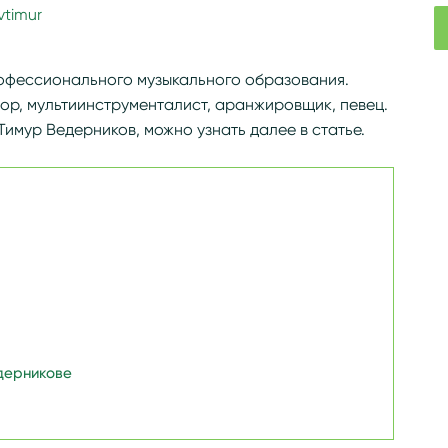
vtimur
g/wiki/Ведерников,_Тимур_Владимирович
рофессионального музыкального образования.
тор, мультиинструменталист, аранжировщик, певец.
Тимур Ведерников, можно узнать далее в статье.
дерникове