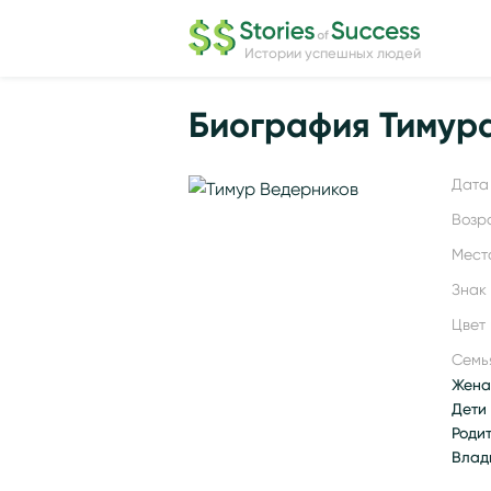
Истории успешных людей
Биография Тимур
Дата 
Возр
Мест
Знак
Цвет 
Семь
Жена
Дети 
Роди
Влад